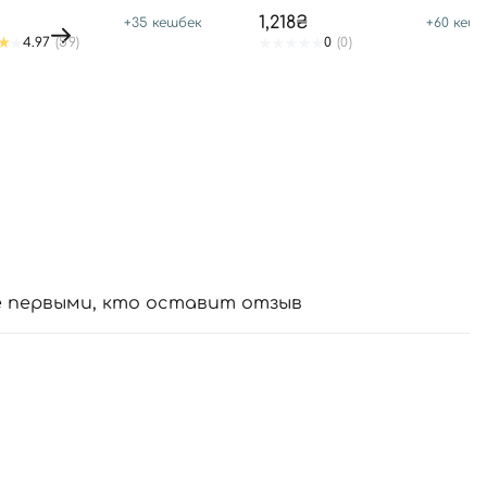
SPF 50+ PA++++
1,218₴
+
35
кешбек
+
60
кешб
4.97
(59)
0
(0)
е первыми, кто оставит отзыв