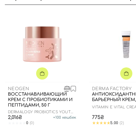
NEOGEN
DERMA FACTORY
ВОССТАНАВЛИВАЮЩИЙ
АНТИОКСИДАНТ
КРЕМ С ПРОБИОТИКАМИ И
БАРЬЕРНЫЙ КРЕМ,
ПЕПТИДАМИ, 50 Г
VITAMIN E VITAL CRE
DERMALOGY PROBIOTICS YOUTH
REPAIR CREAM
2,016₴
775₴
+
100
кешбек
0
(0)
5.00
(2)