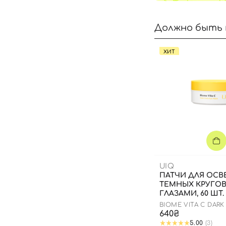
Должно быть 
ХИТ
UIQ
ПАТЧИ ДЛЯ ОСВ
ТЕМНЫХ КРУГО
ГЛАЗАМИ, 60 ШТ.
BIOME VITA C DARK
PATCH
640₴
5.00
(3)