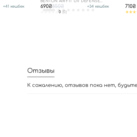
BENTON AIR FIT UV DEFENSE
SUN CREAM SPF50
690₴
850₴
710₴
+
41
кешбек
+
34
кешбек
0
(0)
Отзывы
К сожалению, отзывов пока нет, будьт