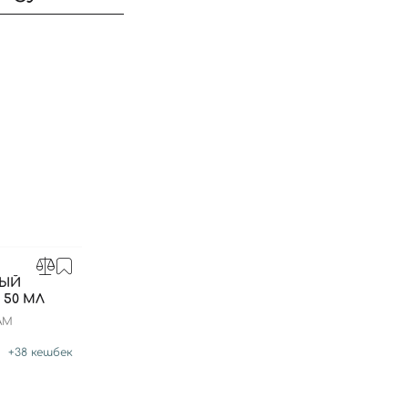
НЫЙ
 50 МЛ
Вход
Регистрация
AM
+
38
кешбек
Номер телефона