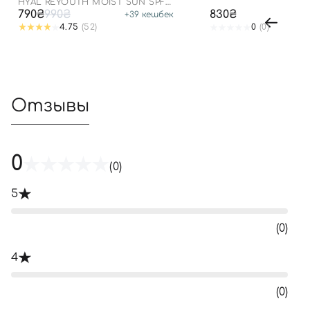
HYAL REYOUTH MOIST SUN SPF
50/PA++++
790₴
990₴
830₴
+
39
кешбек
4.75
(52)
0
(0)
Отзывы
0
(0)
5
(0)
4
(0)