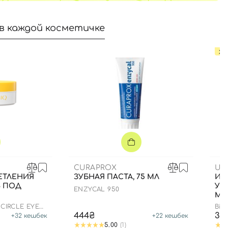
в каждой косметичке
ХИ
CURAPROX
US
ЕТЛЕНИЯ
ЗУБНАЯ ПАСТА, 75 МЛ
ИН
В ПОД
УВ
ENZYCAL 950
МЛ
 CIRCLE EYE
Bio
444₴
35
+
32
кешбек
+
22
кешбек
5.00
(1)