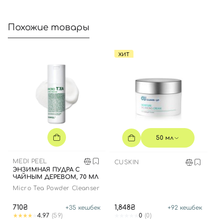
Вход
Регистрация
Похожие товары
Номер телефона
ХИТ
Отправляя форму для авторизации/регистрации, вы
принимаете условия
Пользовательские соглашения
Далее
50 мл
Войти с помощью e-mail
MEDI PEEL
CUSKIN
ЭНЗИМНАЯ ПУДРА С
ЧАЙНЫМ ДЕРЕВОМ, 70 МЛ
Micro Tea Powder Cleanser
710₴
1,848₴
+
35
кешбек
+
92
кешбек
4.97
(59)
0
(0)