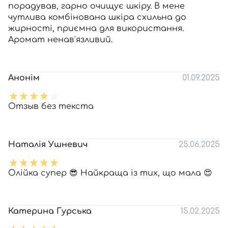
порадував, гарно очищує шкіру. В мене
чутлива комбінована шкіра схильна до
жирності, приємна для використання.
Аромат ненав'язливий.
Анонім
01.09.2025
Отзыв без текста
Наталія Ушневич
25.06.2025
Олійка супер 😎 Найкраща із тих, що мала 😍
Катерина Гурська
15.02.2025