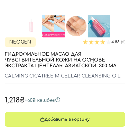
SPF-средства с тоном
Точечные от прыщей
SPF для волос
Для детей
Кремы для тела с SPF
Миниатюры
Специальный уход
Дезодоранты
Карбокситерапия
Для детей
Интимный уход
Бьюти Гаджеты
Для мужчин
Автозагар
Автозагар
NEOGEN
4.83
(6)
Наборы
ГИДРОФИЛЬНОЕ МАСЛО ДЛЯ
Шея и декольте
ЧУВСТВИТЕЛЬНОЙ КОЖИ НА ОСНОВЕ
ЭКСТРАКТА ЦЕНТЕЛЛЫ АЗИАТСКОЙ, 300 МЛ
Для детей
CALMING CICATREE MICELLAR CLEANSING OIL
Для мужчин
1,218₴
+
60₴
кешбек
Добавить в корзину