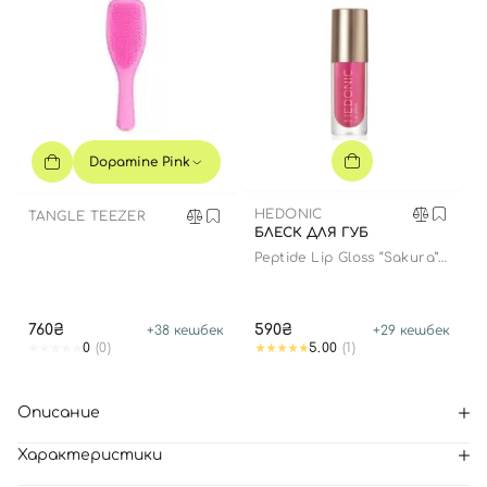
Dopamine Pink
HEDONIC
TANGLE TEEZER
БЛЕСК ДЛЯ ГУБ
Peptide Lip Gloss “Sakura”
limited edition
760₴
590₴
+
38
кешбек
+
29
кешбек
0
(0)
5.00
(1)
Описание
Характеристики