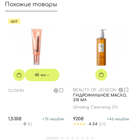
Похожие товары
ХИТ
45 мл
BEAUTY OF JOSEON
CUSKIN
ГИДРОФИЛЬНОЕ МАСЛО,
210 МЛ
Ginseng Cleansing Oil
1,530₴
920₴
+
76
кешбек
+
46
кешбек
0
(0)
4.54
(24)