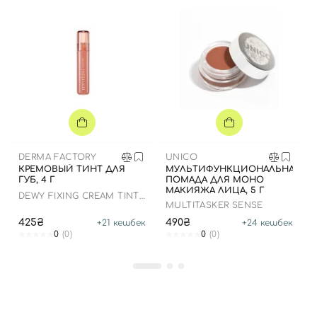
Вход
Регистрация
Номер телефона
DERMA FACTORY
UNICO
КРЕМОВЫЙ ТИНТ ДЛЯ
МУЛЬТИФУНКЦИОНАЛЬНАЯ
Отправляя форму для авторизации/регистрации, вы
ГУБ, 4 Г
ПОМАДА ДЛЯ МОНО
МАКИЯЖА ЛИЦА, 5 Г
принимаете условия
Пользовательские соглашения
DEWY FIXING CREAM TINT
MULTITASKER SENSE
CR02 Apricot Pie,
Далее
425₴
490₴
+
21
кешбек
+
24
кешбек
0
(0)
0
(0)
Войти с помощью e-mail