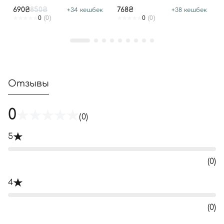
DEFENSE SUN CREAM
690₴
850₴
768₴
+
34
кешбек
+
38
кешбек
SPF50
0
(0)
0
(0)
Отзывы
0
(0)
5
(0)
4
(0)