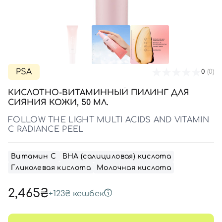
SPF-средства с тоном
Точечные от прыщей
SPF для волос
Для детей
Кремы для тела с SPF
Миниатюры
Специальный уход
Дезодоранты
Карбокситерапия
Для детей
Интимный уход
Бьюти Гаджеты
Для мужчин
Автозагар
Автозагар
PSA
0
(0)
Наборы
КИСЛОТНО-ВИТАМИННЫЙ ПИЛИНГ ДЛЯ
Шея и декольте
СИЯНИЯ КОЖИ, 50 МЛ.
Для детей
FOLLOW THE LIGHT MULTI ACIDS AND VITAMIN
C RADIANCE PEEL
Для мужчин
Витамин С
ВНА (салициловая) кислота
Гликолевая кислота
Молочная кислота
2,465₴
+
123₴
кешбек