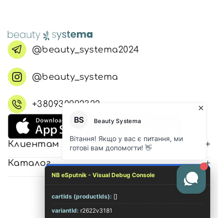
@beauty_systema2024
@beauty_systema
+380930992322
Клиентам
Каталог
NB eSputnik - Visual Debug Console
cartIds (productIds):
[]
© 2026 Все права защищены
variantId:
r2622v3181