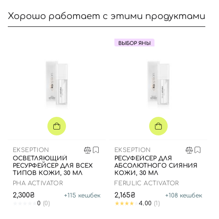
Хорошо работает с этими продуктами
ВЫБОР ЯНЫ
Вход
Регистрация
Номер телефона
Отправляя форму для авторизации/регистрации, вы
EKSEPTION
EKSEPTION
принимаете условия
Пользовательские соглашения
ОСВЕТЛЯЮЩИЙ
РЕСУФЕЙСЕР ДЛЯ
РЕСУРФЕЙСЕР ДЛЯ ВСЕХ
АБСОЛЮТНОГО СИЯНИЯ
Далее
ТИПОВ КОЖИ, 30 МЛ
КОЖИ, 30 МЛ
PHA ACTIVATOR
FERULIC ACTIVATOR
2,300₴
2,165₴
+
115
кешбек
+
108
кешбек
Войти с помощью e-mail
0
(0)
4.00
(1)