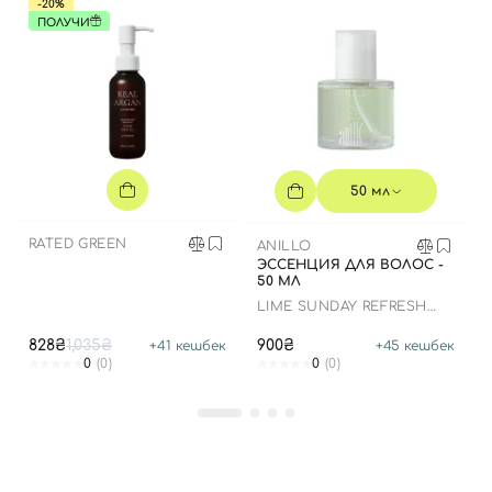
-20%
ПОЛУЧИ
50 мл
RATED GREEN
ANILLO
ЭССЕНЦИЯ ДЛЯ ВОЛОС -
50 МЛ
LIME SUNDAY REFRESH
HAIR ESSENCE
828₴
1,035₴
900₴
+
41
кешбек
+
45
кешбек
0
(0)
0
(0)
Вход
Регистрация
Номер телефона