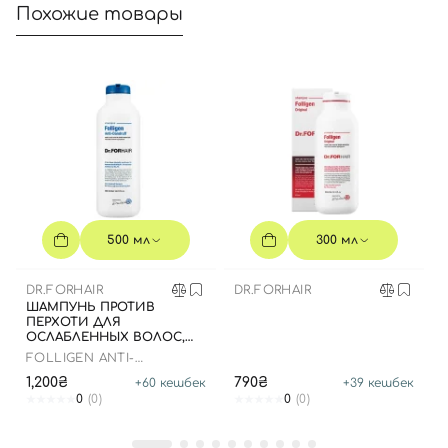
Похожие товары
Отправляя форму для авторизации/регистрации, вы
принимаете условия
Пользовательские соглашения
Далее
Войти с помощью e-mail
500 мл
300 мл
DR.FORHAIR
DR.FORHAIR
ШАМПУНЬ ПРОТИВ
ПЕРХОТИ ДЛЯ
ОСЛАБЛЕННЫХ ВОЛОС,
500 МЛ
FOLLIGEN ANTI-
DANDRUFF SHAMPOO
1,200₴
790₴
+
60
кешбек
+
39
кешбек
0
(0)
0
(0)