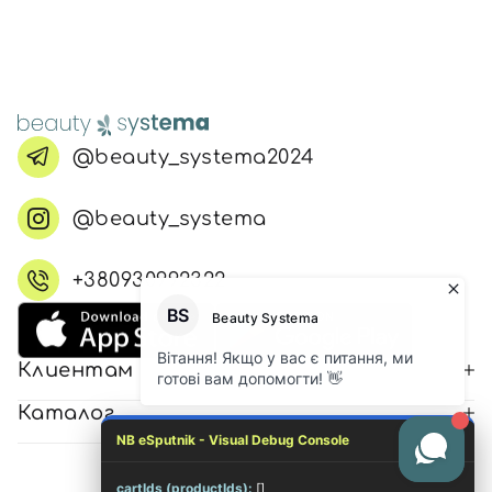
@beauty_systema2024
@beauty_systema
+380930992322
Клиентам
Каталог
NB eSputnik - Visual Debug Console
cartIds (productIds):
[]