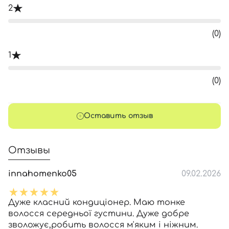
2
(0)
1
(0)
Оставить отзыв
Отзывы
innahomenko05
09.02.2026
Дуже класний кондиціонер. Маю тонке
волосся середньої густини. Дуже добре
зволожує,робить волосся м'яким і ніжним.