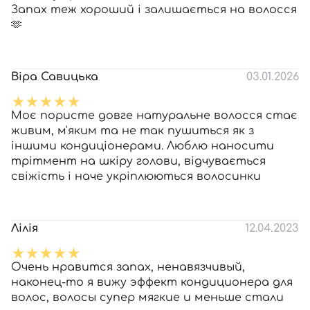
Запах теж хороший і залишається на волосся
🫶
Віра Савицька
03.01.2026
Моє пористе довге натуральне волосся стає
живим, м'яким та не так пушиться як з
іншими кондиціонерами. Люблю наносити
трітмент на шкіру голови, відчувається
свіжість і наче укріплюються волосинки
Лілія
12.04.2023
Очень нравится запах, ненавязчивый,
наконец-то я вижу эффект кондиционера для
волос, волосы супер мягкие и меньше стали