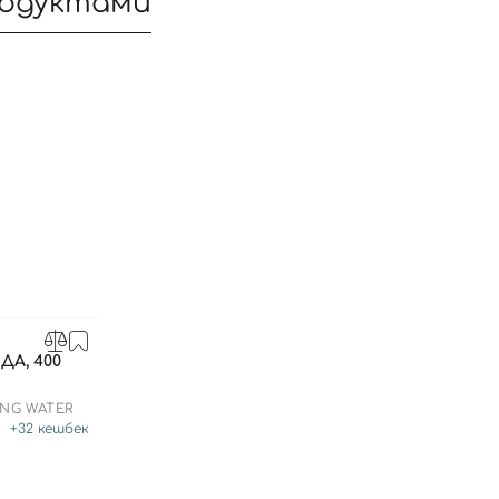
родуктами
А, 400
Вход
Регистрация
ING WATER
+
32
кешбек
Номер телефона