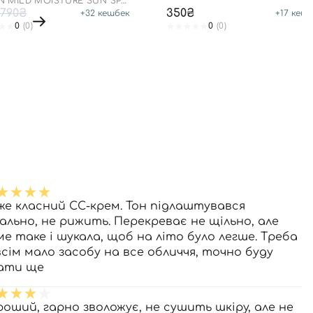
N MILD MOISTURE SUN SPF
A++++
790₴
350₴
+
32
кешбек
+
17
кешб
0
(0)
0
(0)
же класний СС-крем. Тон підлаштувався
еально, не рижить. Перекреває не щільно, але
ме таке і шукала, щоб на літо було легше. Треба
всім мало засобу на все обличчя, точно буду
ати ще
роший, гарно зволожує, не сушить шкіру, але не