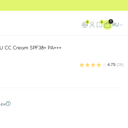
0
0
0
RU
 CC Cream SPF38+ РА+++
4.75
(28)
ек