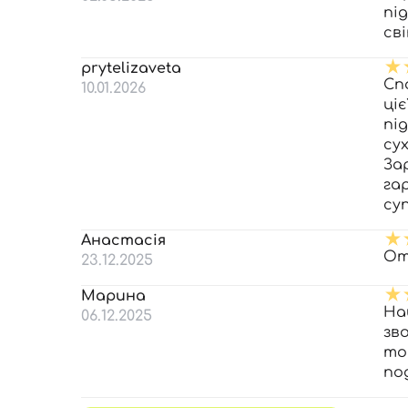
пі
св
prytelizaveta
Сп
10.01.2026
ці
пі
су
За
га
су
Анастасія
От
23.12.2025
Марина
На
06.12.2025
зв
то
по