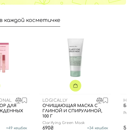
в каждой косметичке
IONAL
LOGICALLY
HE
ЮР ДЛЯ
ОЧИЩАЮЩАЯ МАСКА С
БЛ
ЕЖДЕННЫХ
ГЛИНОЙ И СПИРУЛИНОЙ,
Pept
100 Г
edit
Clarifying Green Mask
690₴
59
+
49
кешбек
+
34
кешбек