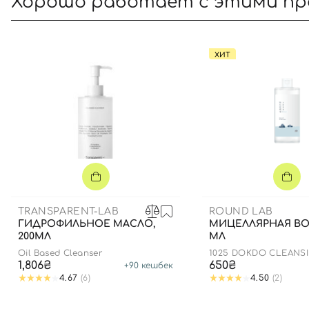
Хорошо работает с этими п
ХИТ
TRANSPARENT-LAB
ROUND LAB
ГИДРОФИЛЬНОЕ МАСЛО,
МИЦЕЛЛЯРНАЯ ВОД
200МЛ
МЛ
Oil Based Cleanser
1025 DOKDO CLEANS
1,806₴
650₴
+
90
кешбек
4.67
(6)
4.50
(2)