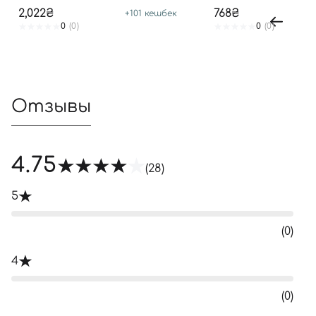
2,022₴
768₴
+
101
кешбек
0
(0)
0
(0)
Отзывы
4.75
(28)
5
(0)
4
(0)