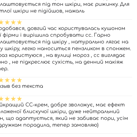
длаштовується під тон шкіри, має рижинку. Для
ітлої шкіри не підійшов, нажаль
одобався, довгий час користувалась кушоном
єї фірми і вирішила спробувати сс. Гарно
длаштовується під шкіру , натурально лягає на
ху шкіру, легко наноситься пензликом в спонжем.
раз користуюся , на вулиці мороз , сс виглядає
рно , не підкреслює сухість, на денний макіяж
пер.
зыв без текста
йкращий СС-крем, добре зволожує, має ефект
оложеної блискучої шкіри, дуже нейтральний
н, що адаптується, який не забиває пори, усім
дружкам порадила, тепер замовляю)