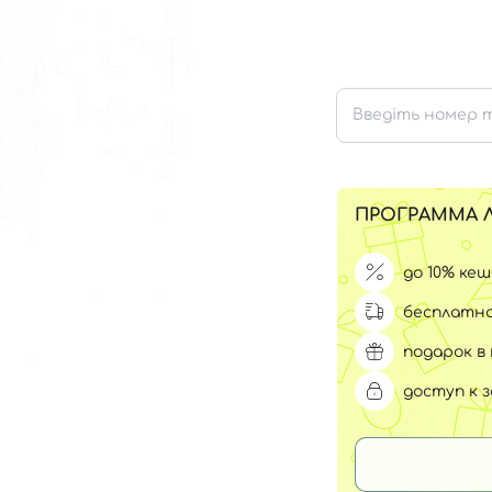
Для обличчя
СПФ защита для детей
вары
Для зоны век
ПРОГРАММА 
до 10% ке
бесплатна
подарок в 
доступ к 