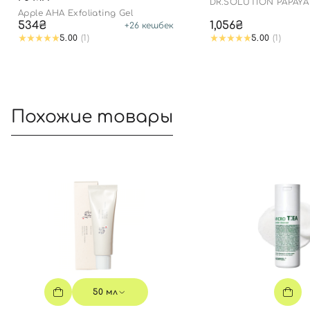
DR.SOLUTION PAPAYA
GEL
Apple AHA Exfoliating Gel
534₴
1,056₴
+
26
кешбек
5.00
(1)
5.00
(1)
Похожие товары
50 мл