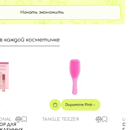
Начать экономить
в каждой косметичке
Dopamine Pink
IONAL
TANGLE TEEZER
LO
ЮР ДЛЯ
ОЧ
ЕЖДЕННЫХ
ГЛ