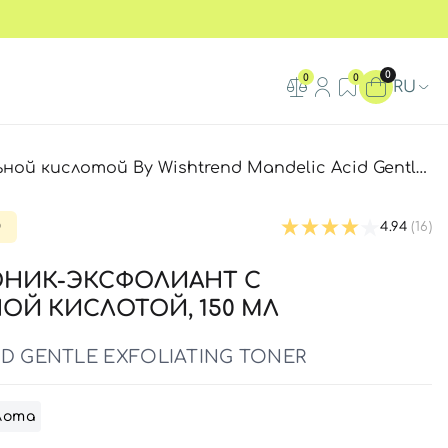
0
0
0
RU
ой By Wishtrend Mandelic Acid Gentle Exfoliating Toner
D
4.94
(16)
ОНИК-ЭКСФОЛИАНТ С
Й КИСЛОТОЙ, 150 МЛ
D GENTLE EXFOLIATING TONER
лота