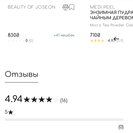
BEAUTY OF JOSEON
MEDI PEEL
ЭНЗИМНАЯ ПУДРА
ЧАЙНЫМ ДЕРЕВОМ
Micro Tea Powder Cle
830₴
710₴
+
41
кешбек
0
(0)
4.97
(59)
Отзывы
4.94
(16)
5
(0)