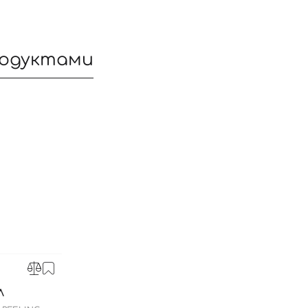
Вы еще не добавили товары в корзину
Отправляя форму для авторизации/регистрации, вы
принимаете условия
Пользовательские соглашения
родуктами
Далее
Войти с помощью e-mail
С
Л