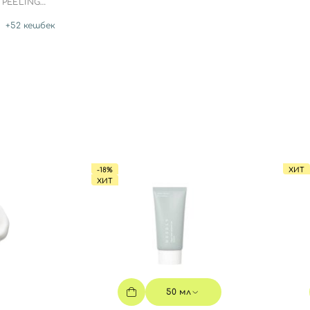
 PEELING
+
52
кешбек
-18%
ХИТ
ХИТ
50 мл