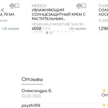
NEEDLY
CUSK
 С
УВЛАЖНЯЮЩИЙ
СОЛ
, 70 МЛ
СОЛНЦЕЗАЩИТНЫЙ КРЕМ С
ЛОСЬ
РАСТИТЕЛЬНЫМ
anser
CLEA
СКВАЛАНОМ, 50 МЛ
SPF 5
VEGAN MILD MOISTURE SUN SPF
50+ PA++++
650₴
790₴
1,218
+
35
кешбек
+
32
кешбек
0
(0)
Отзывы
Олександра Б.
От
23.03.2026
psyshit96