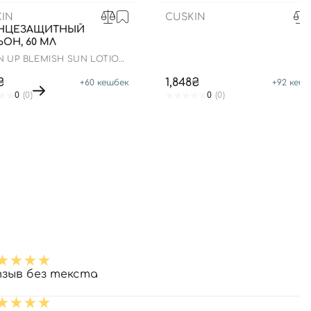
IN
CUSKIN
НЦЕЗАЩИТНЫЙ
ОН, 60 МЛ
N UP BLEMISH SUN LOTION
0+ PA++++
₴
1,848₴
+
60
кешбек
+
92
кешб
0
(0)
0
(0)
зыв без текста