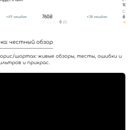
100
Cla
760₴
69
+
49
кешбек
+
38
кешбек
0
(0)
ка: честный обзор
орис/шортах: живые обзоры, тесты, ошибки и
ильтров и прикрас.