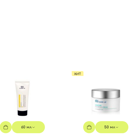
ХИТ
60 мл
50 мл