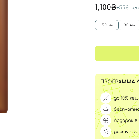
Для обличчя
1,100₴
+
55₴
ке
СПФ защита для детей
вары
Для зоны век
150 мл
30 мл
ПРОГРАММА 
до 10% ке
бесплатна
подарок в 
доступ к 