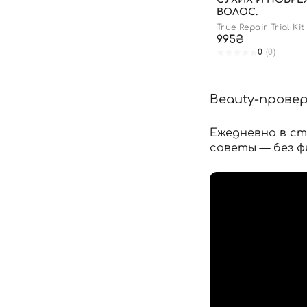
ВОЛОС.
True Repair Trial Kit
995₴
0
(0)
Beauty-провер
Ежедневно в ст
советы — без ф