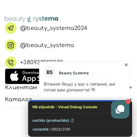
@beauty_systema2024
@beauty_systema
+380930992322
Клиентам
Каталог
NB eSputnik - Visual Debug Console
cartIds (productIds):
[]
© 2026 Все права защищены
variantId:
r2622v3181