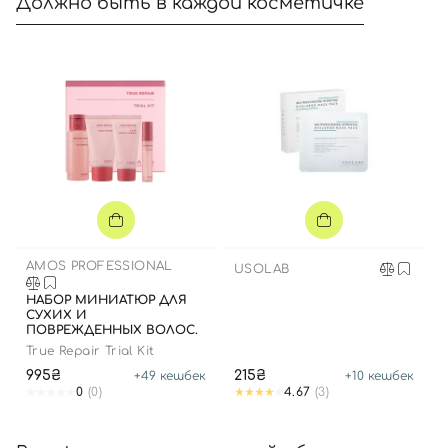
Должно быть в каждой косметичке
AMOS PROFESSIONAL
USOLAB
НАБОР МИНИАТЮР ДЛЯ
СУХИХ И
ПОВРЕЖДЕННЫХ ВОЛОС.
True Repair Trial Kit
995₴
215₴
+
49
кешбек
+
10
кешбек
0
(0)
4.67
(3)