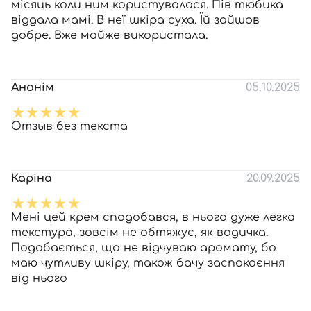
місяць коли ним користувалася. Пів тюбика
віддала мамі. В неї шкіра суха. Їй зайшов
добре. Вже майже використала.
Анонім
05.10.2025
Отзыв без текста
Каріна
20.09.2025
Мені цей крем сподобався, в нього дуже легка
текстура, зовсім не обтяжує, як водичка.
Подобається, що не відчуваю аромату, бо
маю чутливу шкіру, також бачу заспокоєння
від нього