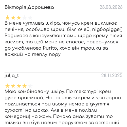
Вікторія Дорошева
23.03.2026
В мене чутлива шкіра, чомусь крем викликає
печіння, особливо щоки, біля очей, підборіддя((
Радилася з консультантами щодо крему після
кислот, то цей мене не спасає, повернулася
до улюбленого Purito, хоча він трошки за
важкий на теплу пору
julja_t
28.11.2025
Маю комбіновану шкіру. По текстурі крем
дуже приємний. Наноситься крем легко гарно
поглинається при цьому немає відчуття
сухості на щоках. Але в мене полізли
комедони( на жаль. Почала аналізувати то
тільки він був новим продуктом за останній