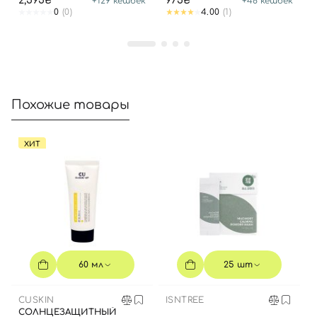
2,595₴
975₴
+
129
кешбек
+
48
кешбек
0
(0)
4.00
(1)
Отправляя форму для авторизации/регистрации, вы
принимаете условия
Пользовательские соглашения
Далее
Похожие товары
Войти с помощью e-mail
ХИТ
60 мл
25 шт
CUSKIN
ISNTREE
СОЛНЦЕЗАЩИТНЫЙ