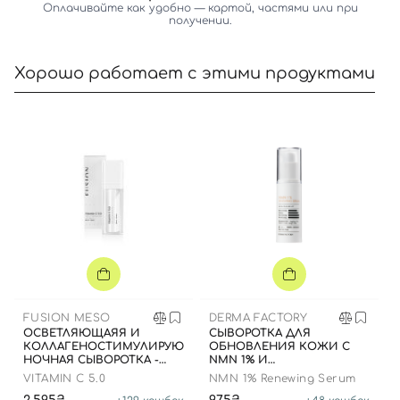
Оплачивайте как удобно — картой, частями или при
получении.
Хорошо работает с этими продуктами
Вход
Регистрация
FUSION MESO
DERMA FACTORY
ОСВЕТЛЯЮЩАЯЯ И
СЫВОРОТКА ДЛЯ
КОЛЛАГЕНОСТИМУЛИРУЮЩАЯ
ОБНОВЛЕНИЯ КОЖИ С
НОЧНАЯ СЫВОРОТКА -
NMN 1% И
Номер телефона
РЕСУРФЕЙСЕР, 30 МЛ
РЕСВЕРАТРОЛОМ, 30 МЛ
VITAMIN C 5.0
NMN 1% Renewing Serum