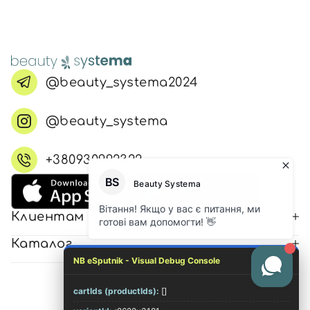
@beauty_systema2024
@beauty_systema
+380930992322
Клиентам
Каталог
NB eSputnik - Visual Debug Console
cartIds (productIds):
[]
© 2026 Все права защищены