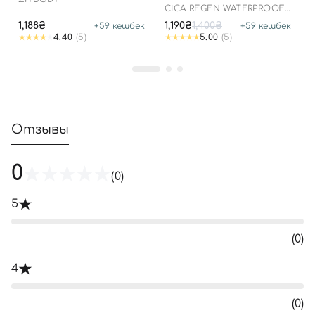
АЗИАТСКОЙ, 100 МЛ ДО
CICA REGEN WATERPROOF
25.03.2026
SUN SPF50+ PA++++
1,188₴
1,190₴
1,400₴
+
59
кешбек
+
59
кешбек
4.40
(5)
5.00
(5)
Отзывы
0
(0)
5
(0)
4
(0)