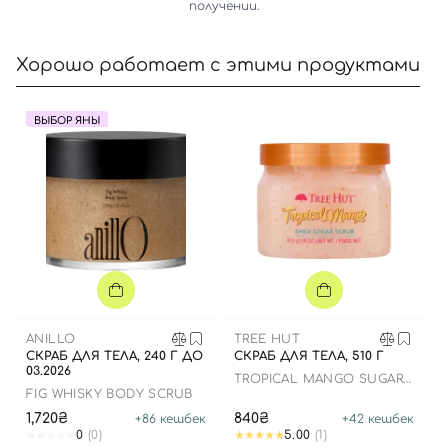
получении.
Хорошо работает с этими продуктами
ВЫБОР ЯНЫ
Вход
Регистрация
Номер телефона
Отправляя форму для авторизации/регистрации, вы
принимаете условия
Пользовательские соглашения
ANILLO
TREE HUT
СКРАБ ДЛЯ ТЕЛА, 240 Г ДО
СКРАБ ДЛЯ ТЕЛА, 510 Г
Далее
03.2026
TROPICAL MANGO SUGAR
SCRUB
FIG WHISKY BODY SCRUB
Войти с помощью e-mail
1,720₴
840₴
+
86
кешбек
+
42
кешбек
0
(0)
5.00
(1)