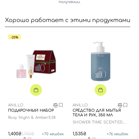
получении.
Хорошо работает с этими продуктами
-20%
Вход
Регистрация
Номер телефона
ANILLO
ANILLO
ПОДАРОЧНЫЙ НАБОР
СРЕДСТВО ДЛЯ МЫТЬЯ
ТЕЛА И РУК, 350 МЛ
Rosy Night & Amber528
SHOWER TIME SCENTED
Отправляя форму для авторизации/регистрации, вы
HAND AND BODY WASH
принимаете условия
Пользовательские соглашения
1,400₴
1,760₴
1,535₴
+
70
кешбек
+
76
кешбек