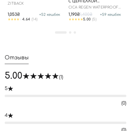
С ЦЕНТЕЛЛОЙ
ZITBACK
АЗИАТСКОЙ, 100 МЛ ДО
CICA REGEN WATERPROOF
25.03.2026
SUN SPF50+ PA++++
1,053₴
1,190₴
1,400₴
+
52
кешбек
+
59
кешбек
4.64
(14)
5.00
(5)
Отзывы
5.00
(1)
5
(0)
4
(0)