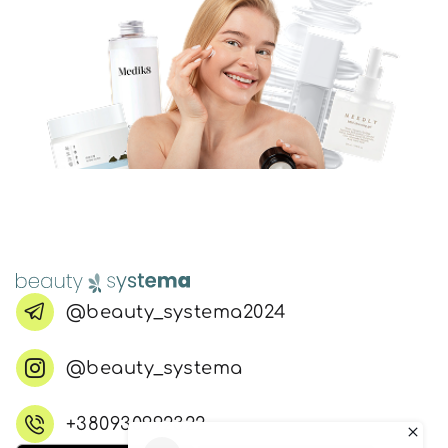
@beauty_systema2024
@beauty_systema
+380930992322