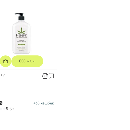
500 мл
PZ
0₴
+
68
кешбек
0
(0)