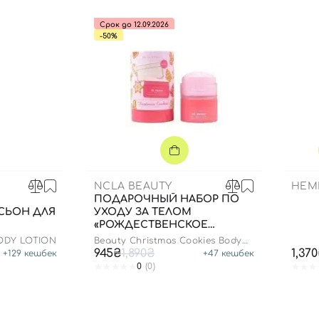
Срок до 12.09.2026
-50%
B
NCLA BEAUTY
HEM
ПОДАРОЧНЫЙ НАБОР ПО
СЬОН ДЛЯ
УХОДУ ЗА ТЕЛОМ
«РОЖДЕСТВЕНСКОЕ
ПЕЧЕНЬЕ», 2 В 1
ODY LOTION
Beauty Christmas Cookies Body
Вход
Регистрация
Care Gift Set
945₴
1,890₴
1,37
+
129
кешбек
+
47
кешбек
0
(0)
Номер телефона