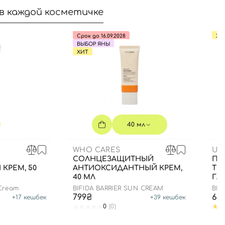
в каждой косметичке
Срок до 16.09.2028
ХИ
ВЫБОР ЯНЫ
ХИТ
40 мл
WHO CARES
UI
СОЛНЦЕЗАЩИТНЫЙ
ПА
КРЕМ, 50
АНТИОКСИДАНТНЫЙ КРЕМ,
ТЕ
40 МЛ
ГЛА
 Cream
BIFIDA BARRIER SUN CREAM
BIO
PAT
799₴
64
+
17
кешбек
+
39
кешбек
0
(0)