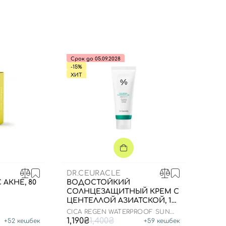
Вы еще не добавили товары в корзину
Отправляя форму для авторизации/регистрации, вы
принимаете условия
Пользовательские соглашения
Далее
Срок до 05.09.2028
-15%
ХИТ
Войти с помощью e-mail
DR.CEURACLE
 АКНЕ, 80
ВОДОСТОЙКИЙ
СОЛНЦЕЗАЩИТНЫЙ КРЕМ С
ЦЕНТЕЛЛОЙ АЗИАТСКОЙ, 100
МЛ ДО 25.03.2026
CICA REGEN WATERPROOF SUN
SPF50+ PA++++
1,190₴
1,400₴
+
52
кешбек
+
59
кешбек