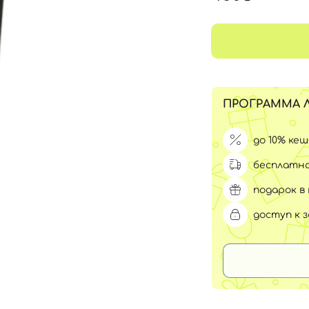
Для обличчя
СПФ защита для детей
вары
Для зоны век
ПРОГРАММА 
до 10% ке
бесплатна
подарок в 
доступ к 