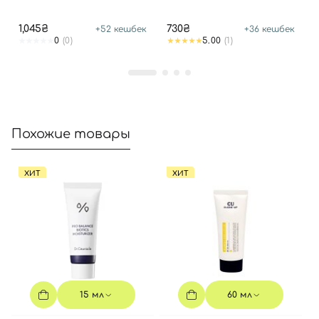
1,045₴
730₴
+
52
кешбек
+
36
кешбек
0
(0)
5.00
(1)
Похожие товары
Вход
Регистрация
ХИТ
ХИТ
Номер телефона
Отправляя форму для авторизации/регистрации, вы
принимаете условия
Пользовательские соглашения
15 мл
60 мл
Далее