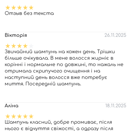
Отзыв без текста
Вікторія
26.11.2025
Звичайний шампунь на кожен день. Трішки
більше очікувала. В мене волосся жирніє в
корінні і нормальне по довжині, то нажаль не
отримала скрипучого очищення і на
наступний день волосся вже потребує
миття. Посередній шампунь.
Аліна
18.11.2025
Шампунь класний, добре промиває, після
нього є відчуття свіжості, а одразу після