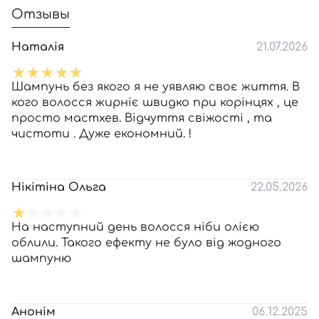
Отзывы
Наталія
21.07.2026
Шампунь без якого я не уявляю своє життя. В
кого волосся жирніє швидко при корінцях , це
просто мастхев. Відчуття свіжості , та
чистоти . Дуже економний. !
Нікітіна Ольга
22.05.2026
На наступний день волосся ніби олією
облили. Такого ефекту не було від жодного
шампуню
Анонім
06.12.2025