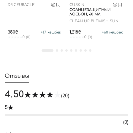
DR.CEURACLE
CUSKIN
Войти с помощью e-mail
СОЛНЦЕЗАЩИТНЫЙ
ЛОСЬОН, 60 МЛ
CLEAN UP BLEMISH SUN
LOTION SPF 50+ PA++++
350₴
1,218₴
+
17
кешбек
+
60
кешбек
0
(0)
0
(0)
Отзывы
4.50
(20)
5
(0)