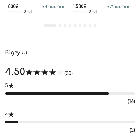
Увійти за допомогою e-mail
830₴
1,530₴
+
41
кешбек
+
76
кешбек
0
(0)
0
(0)
Відгуки
4.50
(20)
5
(16)
4
(2)