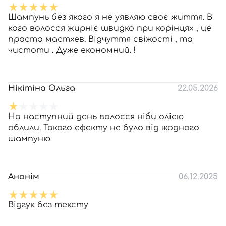
Шампунь без якого я не уявляю своє життя. В
кого волосся жирніє швидко при корінцях , це
просто мастхев. Відчуття свіжості , та
чистоти . Дуже економний. !
Нікітіна Ольга
22.05.2026
На наступний день волосся ніби олією
облили. Такого ефекту не було від жодного
шампуню
Анонім
06.12.2025
Відгук без тексту