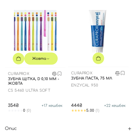
Жовта
CURAPROX
CURAPROX
ЗУБНА ПАСТА, 75 МЛ
ЗУБНА ЩІТКА, D 0,10 ММ -
ЖОВТА
ENZYCAL 950
CS 5460 ULTRA SOFT
354₴
444₴
+
17
кешбек
+
22
кешбек
0
(0)
5.00
(1)
Опис