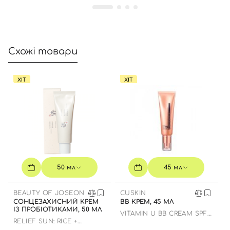
Схожі товари
ХІТ
ХІТ
Вхід
Реєстрація
Номер телефону
50 мл
45 мл
Відправляючи форму для авторизації/реєстрації ви
приймаєте умови
Угоди користувача
BEAUTY OF JOSEON
CUSKIN
СОНЦЕЗАХИСНИЙ КРЕМ
BB КРЕМ, 45 МЛ
Далі
ІЗ ПРОБІОТИКАМИ, 50 МЛ
VITAMIN U BB CREAM SPF
28 PA++
RELIEF SUN: RICE +
PROBIOTICS