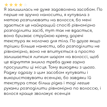
Я залишилась не дуже задоволена засобом. По
перше не зручно наносити, я купувала з
метою розпилювати на волосся, бо мені
здається це найкращий спосіб рівномірно
розподілити засіб, тут так не вдасться,
воно бризкає струйкою крему, доречі
текстура як молочко для тіла. По друге якщо
трішки більше нанести, або розподілити не
рівномірно, воно не впитується а просто
залишається липким шаром на волоссі, щоб
це відчуття зникло треба дуже гарно
просушити ці місця. Тому виходячи з цього.
Раджу одразу з цим засобом купувати і
використовувати есенцію, бо завдяки їй
текстура стає більш рідка і тоді легше
руками розподілити рівномірно по волоссю, і
волося краще зволожує есенція