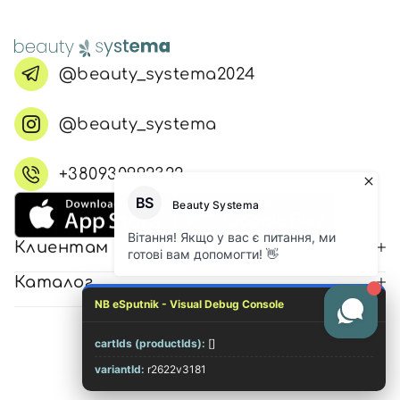
@beauty_systema2024
@beauty_systema
+380930992322
Клиентам
Каталог
NB eSputnik - Visual Debug Console
cartIds (productIds):
[]
© 2026 Все права защищены
variantId:
r2622v3181