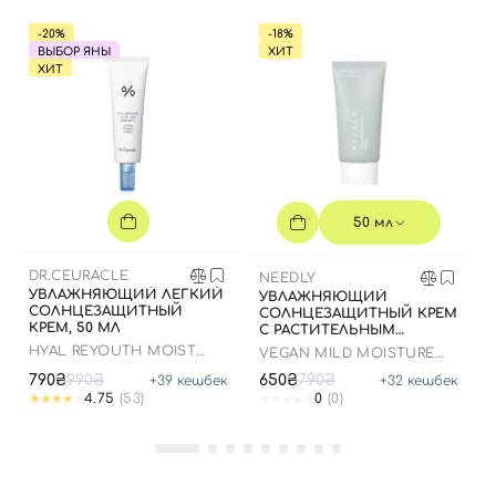
-20%
-18%
ВЫБОР ЯНЫ
ХИТ
Отправляя форму для авторизации/регистрации, вы
ХИТ
принимаете условия
Пользовательские соглашения
Далее
Войти с помощью e-mail
50 мл
DR.CEURACLE
NEEDLY
УВЛАЖНЯЮЩИЙ ЛЕГКИЙ
УВЛАЖНЯЮЩИЙ
СОЛНЦЕЗАЩИТНЫЙ
СОЛНЦЕЗАЩИТНЫЙ КРЕМ
КРЕМ, 50 МЛ
С РАСТИТЕЛЬНЫМ
СКВАЛАНОМ, 50 МЛ
HYAL REYOUTH MOIST
VEGAN MILD MOISTURE
SUN SPF 50/PA++++
SUN SPF 50+ PA++++
790₴
990₴
650₴
790₴
+
39
кешбек
+
32
кешбек
4.75
(53)
0
(0)