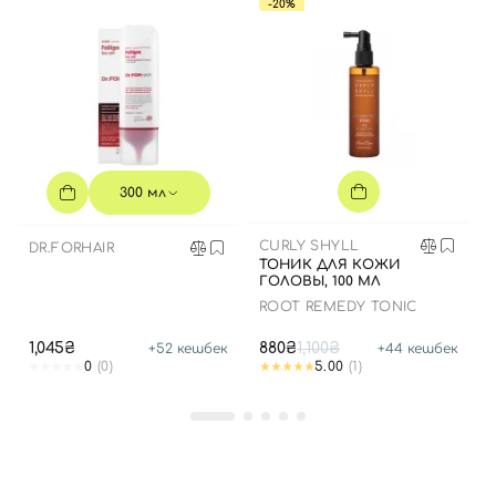
-20%
Вход
Регистрация
Номер телефона
300 мл
CURLY SHYLL
DR.FORHAIR
ТОНИК ДЛЯ КОЖИ
Отправляя форму для авторизации/регистрации, вы
ГОЛОВЫ, 100 МЛ
принимаете условия
Пользовательские соглашения
ROOT REMEDY TONIC
Далее
1,045₴
880₴
1,100₴
+
52
кешбек
+
44
кешбек
0
(0)
5.00
(1)
Войти с помощью e-mail