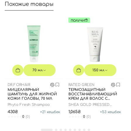
Похожие товары
ПОЛУЧИ
70 мл
150 мл
DR.FORHAIR
RATED GREEN
МИЦЕЛЛЯРНЫЙ
ТЕРМОЗАЩИТНЫЙ
ШАМПУНЬ ДЛЯ ЖИРНОЙ
ВОССТАНАВЛИВАЮЩИЙ
КОЖИ ГОЛОВЫ, 70 МЛ
КРЕМ ДЛЯ ВОЛОС С
МАСЛОМ ШИ, 150 МЛ
Phyto Fresh Shampoo
SHEA GOLD PRESSED
SHEA BUTTER LEAVE-IN
430₴
1,065₴
+
21
кешбек
+
53
кешбек
TREATMENT
0
(0)
0
(0)