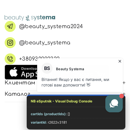
@beauty_systema2024
@beauty_systema
+380930992322
Клиентам
Каталог
NB eSputnik - Visual Debug Console
cartIds (productIds):
[]
© 2026 Все права защищены
variantId:
r2622v3181