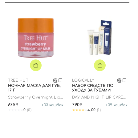
Вход
Регистрация
Номер телефона
TREE HUT
LOGICALLY
НОЧНАЯ МАСКА ДЛЯ ГУБ,
НАБОР СРЕДСТВ ПО
Отправляя форму для авторизации/регистрации, вы
17 Г
УХОДУ ЗА ГУБАМИ
принимаете условия
Пользовательские соглашения
Strawberry Overnight Lip
DAY AND NIGHT LIP CARE
Mask
DUO
675₴
790₴
+
33
кешбек
+
39
кешбек
Далее
0
(0)
4.00
(1)
Войти с помощью e-mail