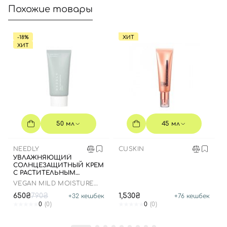
Похожие товары
-18%
ХИТ
ХИТ
50 мл
45 мл
NEEDLY
CUSKIN
УВЛАЖНЯЮЩИЙ
СОЛНЦЕЗАЩИТНЫЙ КРЕМ
С РАСТИТЕЛЬНЫМ
СКВАЛАНОМ, 50 МЛ
VEGAN MILD MOISTURE
SUN SPF 50+ PA++++
650₴
790₴
1,530₴
+
32
кешбек
+
76
кешбек
0
(0)
0
(0)