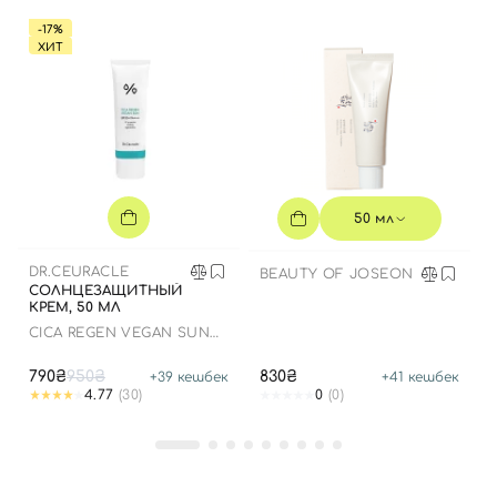
-17%
ХИТ
50 мл
DR.CEURACLE
BEAUTY OF JOSEON
СОЛНЦЕЗАЩИТНЫЙ
КРЕМ, 50 МЛ
СICA REGEN VEGAN SUN
GEL SPF50+ PA++++
790₴
950₴
830₴
+
39
кешбек
+
41
кешбек
4.77
(30)
0
(0)