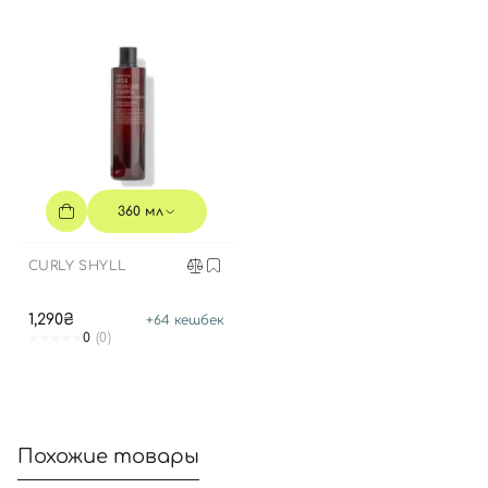
Вход
Регистрация
Номер телефона
360 мл
CURLY SHYLL
Отправляя форму для авторизации/регистрации, вы
принимаете условия
Пользовательские соглашения
1,290₴
+
64
кешбек
0
(0)
Далее
Войти с помощью e-mail
Похожие товары