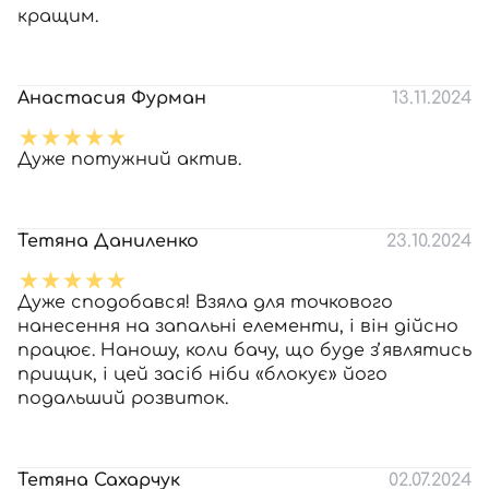
кращим.
Анастасия Фурман
13.11.2024
Дуже потужний актив.
Тетяна Даниленко
23.10.2024
Дуже сподобався! Взяла для точкового
нанесення на запальні елементи, і він дійсно
працює. Наношу, коли бачу, що буде зʼявлятись
прищик, і цей засіб ніби «блокує» його
подальший розвиток.
Тетяна Сахарчук
02.07.2024