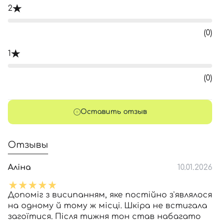
2
(0)
1
(0)
Оставить отзыв
Отзывы
Аліна
10.01.2026
Допоміг з висипанням, яке постійно з'являлося
на одному й тому ж місці. Шкіра не встигала
загоїтися. Після тижня тон став набагато