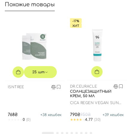
Похожие товары
Номер телефона
-17%
ХИТ
Отправляя форму для авторизации/регистрации, вы
принимаете условия
Пользовательские соглашения
Далее
Войти с помощью e-mail
25 шт
DR.CEURACLE
ISNTREE
СОЛНЦЕЗАЩИТНЫЙ
КРЕМ, 50 МЛ
СICA REGEN VEGAN SUN
GEL SPF50+ PA++++
768₴
790₴
950₴
+
38
кешбек
+
39
кешбек
0
(0)
4.77
(30)