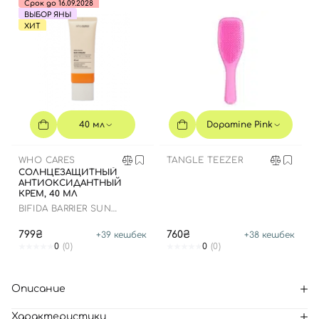
Срок до 16.09.2028
ВЫБОР ЯНЫ
ХИТ
40 мл
Dopamine Pink
WHO CARES
TANGLE TEEZER
СОЛНЦЕЗАЩИТНЫЙ
АНТИОКСИДАНТНЫЙ
КРЕМ, 40 МЛ
BIFIDA BARRIER SUN
CREAM
799₴
760₴
+
39
кешбек
+
38
кешбек
0
(0)
0
(0)
Описание
Характеристики