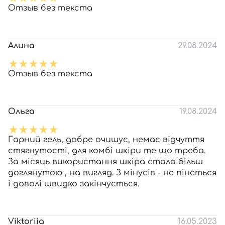
Отзыв без текста
Алина
29.08.2024
Отзыв без текста
Ольга
19.08.2024
Гарний гель, добре очишує, немає відчуття
стягнутості, для комбі шкіри те що треба.
За місяць використання шкіра стала більш
доглянутою , на вигляд. З мінусів - не пінеться
і доволі швидко закінчується.
Viktoriia
16.05.2023