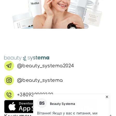
@beauty_systema2024
@beauty_systema
+380930992322