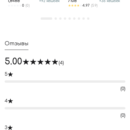
1,848₴
710₴
+
92
кешбек
+
35
кешбек
0
(0)
4.97
(59)
Отзывы
5.00
(4)
5
(0)
4
(0)
3