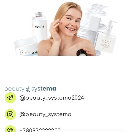
@beauty_systema2024
@beauty_systema
+380930992322