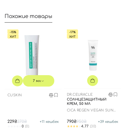
Вход
Регистрация
Похожие товары
Номер телефона
-15%
-17%
ХИТ
ХИТ
Отправляя форму для авторизации/регистрации, вы
принимаете условия
Пользовательские соглашения
Далее
7 мл
Войти с помощью e-mail
DR.CEURACLE
CUSKIN
СОЛНЦЕЗАЩИТНЫЙ
КРЕМ, 50 МЛ
СICA REGEN VEGAN SUN
GEL SPF50+ PA++++
229₴
270₴
790₴
950₴
+
11
кешбек
+
39
кешбек
0
(0)
4.77
(30)