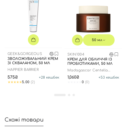
Вхід
Реєстрація
50 мл
Номер телефону
GEEK&GORGEOUS
SKIN1004
ЗВОЛОЖУВАЛЬНИЙ КРЕМ
КРЕМ ДЛЯ ОБЛИЧЧЯ ІЗ
ЗІ СКВАЛАНОМ, 50 МЛ
ПРОБІОТИКАМИ, 50 МЛ
HAPPIER BARRIER
Madagascar Centella
Відправляючи форму для авторизації/реєстрації ви
Probio-Cica Enrich Cream
575₴
1,060₴
+
28
кешбек
+
53
кешбек
приймаєте умови
Угоди користувача
5.00
(2)
0
(0)
Далі
Увійти за допомогою e-mail
Схожі товари