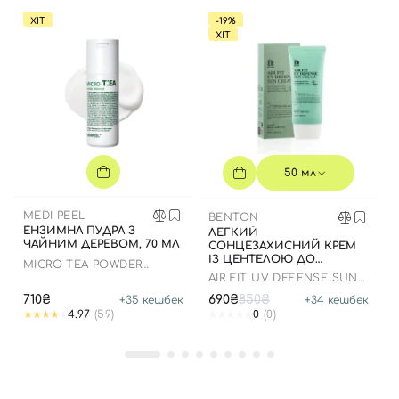
ХІТ
-19%
ХІТ
50 мл
MEDI PEEL
BENTON
ЕНЗИМНА ПУДРА З
ЛЕГКИЙ
ЧАЙНИМ ДЕРЕВОМ, 70 МЛ
СОНЦЕЗАХИСНИЙ КРЕМ
ІЗ ЦЕНТЕЛОЮ ДО
MICRO TEA POWDER
07.01.2027 РОКУ
CLEANSER
AIR FIT UV DEFENSE SUN
CREAM SPF50
710₴
690₴
850₴
+
35
кешбек
+
34
кешбек
4.97
(59)
0
(0)