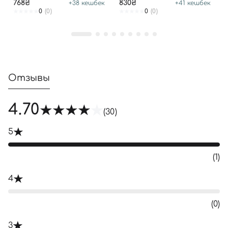
768₴
830₴
+
38
кешбек
+
41
кешбек
0
(0)
0
(0)
Отзывы
4.70
(30)
5
(1)
4
(0)
3