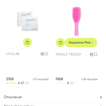
Dopamine Pink
USOLAB
TANGLE TEEZER
215₴
760₴
+
10
кешбек
+
38
кешбек
4.67
(3)
0
(0)
Описание