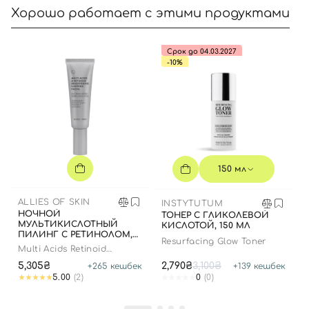
Хорошо работает с этими продуктами
Срок до 04.03.2027
-10%
150 мл
ALLIES OF SKIN
INSTYTUTUM
НОЧНОЙ
ТОНЕР С ГЛИКОЛЕВОЙ
МУЛЬТИКИСЛОТНЫЙ
КИСЛОТОЙ, 150 МЛ
ПИЛИНГ С РЕТИНОЛОМ,
Resurfacing Glow Toner
50 МЛ
Multi Acids Retinoid
Brightening Sleeping Facial
5,305₴
2,790₴
3,100₴
+
265
кешбек
+
139
кешбек
5.00
(2)
0
(0)