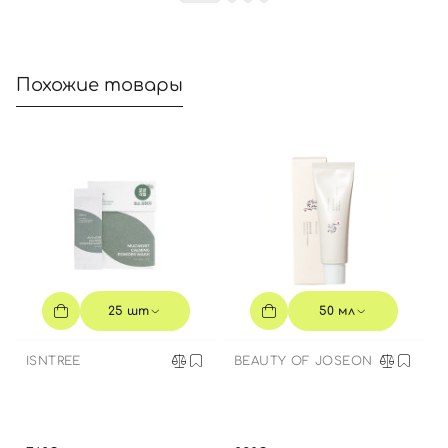
Похожие товары
Вход
Регистрация
Номер телефона
25 шт
50 мл
Отправляя форму для авторизации/регистрации, вы
принимаете условия
Пользовательские соглашения
ISNTREE
BEAUTY OF JOSEON
Далее
Войти с помощью e-mail