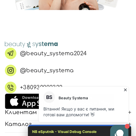
@beauty_systema2024
@beauty_systema
+380930992322
Клиентам
Каталог
NB eSputnik - Visual Debug Console