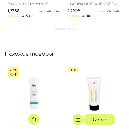
МЛ
Royal Vita Propolis 33
NIACINAMIDE AND GREEN
Capsule Eye Cream
TEA EYE SERUM
1,375₴
1,290₴
+
68
кешбек
+
64
кешбек
4.50
(2)
4.00
(2)
Похожие товары
-17%
ХИТ
ХИТ
60 мл