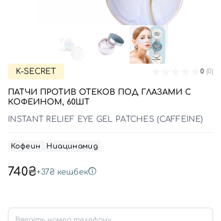
SPF-средства с тоном
Точечные от прыщей
SPF для волос
Для детей
Кремы для тела с SPF
Миниатюры
Специальный уход
Дезодоранты
Карбокситерапия
Для детей
Интимный уход
Бьюти Гаджеты
Для мужчин
Автозагар
Автозагар
K-SECRET
0
(0)
Наборы
ПАТЧИ ПРОТИВ ОТЕКОВ ПОД ГЛАЗАМИ С
Шея и декольте
КОФЕИНОМ, 60ШТ
Для детей
INSTANT RELIEF EYE GEL PATCHES (CAFFEINE)
Для мужчин
Кофеин
Ниацинамид
740₴
+
37₴
кешбек