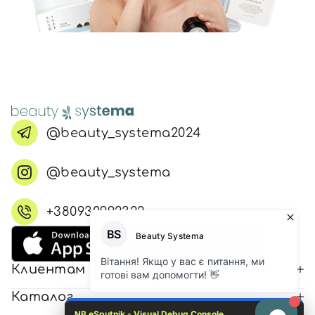
@beauty_systema2024
@beauty_systema
+380930992322
Клиентам
Каталог
NB eSputnik - Visual Debug Console