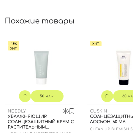
Похожие товары
-18%
ХИТ
ХИТ
50 мл
60 мл
NEEDLY
CUSKIN
УВЛАЖНЯЮЩИЙ
СОЛНЦЕЗАЩИТН
СОЛНЦЕЗАЩИТНЫЙ КРЕМ С
ЛОСЬОН, 60 МЛ
РАСТИТЕЛЬНЫМ
CLEAN UP BLEMISH 
СКВАЛАНОМ, 50 МЛ