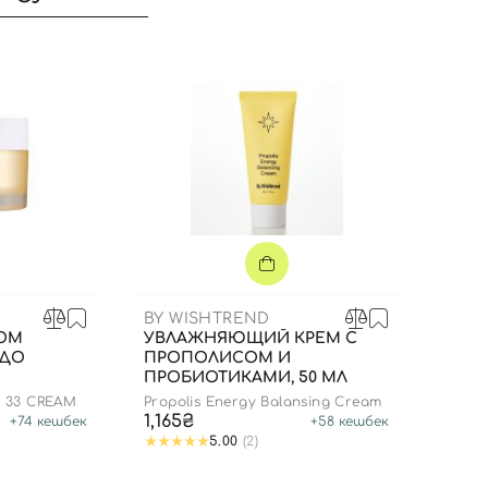
BY WISHTREND
ТОМ
УВЛАЖНЯЮЩИЙ КРЕМ С
 ДО
ПРОПОЛИСОМ И
ПРОБИОТИКАМИ, 50 МЛ
Вход
Регистрация
S 33 CREAM
Propolis Energy Balansing Cream
1,165₴
+
74
кешбек
+
58
кешбек
5.00
(2)
Номер телефона