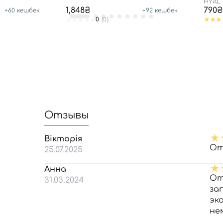
HYAL
50/PA
1,848₴
790₴
+
60
кешбек
+
92
кешбек
0
(0)
Отзывы
Вікторія
От
25.07.2025
Анна
От
31.03.2024
за
эк
не