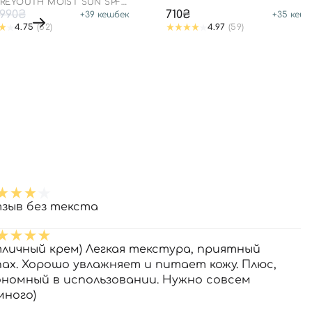
 REYOUTH MOIST SUN SPF
++++
990₴
710₴
+
39
кешбек
+
35
кешб
4.75
(52)
4.97
(59)
зыв без текста
личный крем) Легкая текстура, приятный
пах. Хорошо увлажняет и питает кожу. Плюс,
ономный в использовании. Нужно совсем
много)