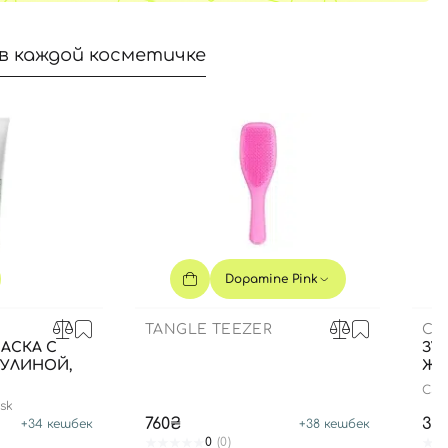
в каждой косметичке
Dopamine Pink
TANGLE TEEZER
CU
АСКА С
ЗУБ
РУЛИНОЙ,
ЖЕ
CS 
sk
760₴
35
+
34
кешбек
+
38
кешбек
0
(0)