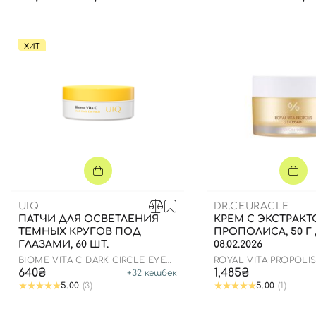
ХИТ
UIQ
DR.CEURACLE
ПАТЧИ ДЛЯ ОСВЕТЛЕНИЯ
КРЕМ С ЭКСТРАК
ТЕМНЫХ КРУГОВ ПОД
ПРОПОЛИСА, 50 Г
ГЛАЗАМИ, 60 ШТ.
08.02.2026
BIOME VITA C DARK CIRCLE EYE
ROYAL VITA PROPOLI
PATCH
640₴
1,485₴
+
32
кешбек
5.00
(3)
5.00
(1)