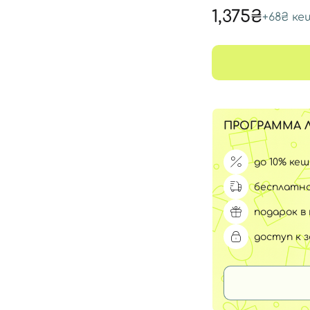
Для обличчя
1,375₴
+
68₴
ке
СПФ защита для детей
вары
Для зоны век
ПРОГРАММА 
до 10% ке
бесплатна
подарок в 
доступ к 