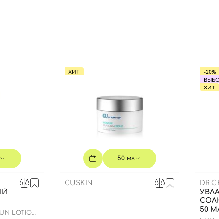
Вы еще не добавили товары в корзину
Отправляя форму для авторизации/регистрации, вы
принимаете условия
Пользовательские соглашения
Далее
ХИТ
-20%
Войти с помощью e-mail
ВЫБО
ХИТ
50 мл
CUSKIN
DR.
ЫЙ
УВЛ
СОЛ
50 М
SUN LOTION