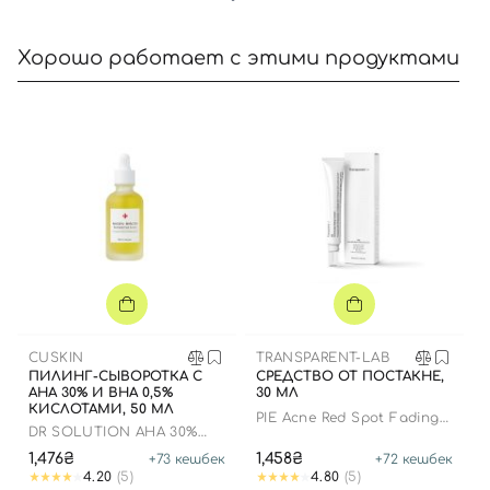
Хорошо работает с этими продуктами
Вход
Регистрация
Номер телефона
Отправляя форму для авторизации/регистрации, вы
принимаете условия
Пользовательские соглашения
CUSKIN
TRANSPARENT-LAB
ПИЛИНГ-СЫВОРОТКА С
СРЕДСТВО ОТ ПОСТАКНЕ,
AHA 30% И BHA 0,5%
30 МЛ
Далее
КИСЛОТАМИ, 50 МЛ
PIE Acne Red Spot Fading
DR SOLUTION AHA 30%
Treatment
BHA 0.5% WASHABLE PEEL
Войти с помощью e-mail
1,476₴
1,458₴
+
73
кешбек
+
72
кешбек
SERUM
4.20
(5)
4.80
(5)