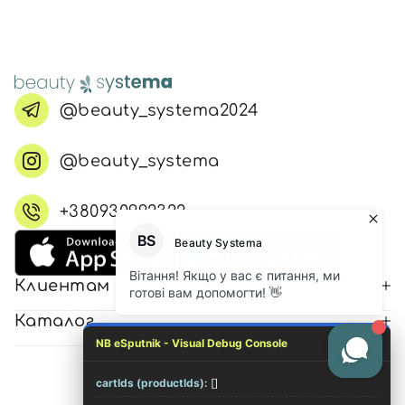
@beauty_systema2024
@beauty_systema
+380930992322
Клиентам
Каталог
NB eSputnik - Visual Debug Console
cartIds (productIds):
[]
© 2026 Все права защищены