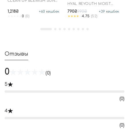
CLEAN UP BLEMISH SUN
HYAL REYOUTH MOIST
LOTION SPF 50+ PA++++
SUN SPF 50/PA++++
1,218₴
790₴
990₴
+
60
кешбек
+
39
кешбек
0
(0)
4.75
(52)
Отзывы
0
(0)
5
(0)
4
(0)