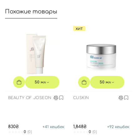
Войти с помощью e-mail
Похожие товары
ХИТ
50 мл
50 мл
BEAUTY OF JOSEON
CUSKIN
830₴
1,848₴
+
41
кешбек
+
92
кешбек
0
(0)
0
(0)