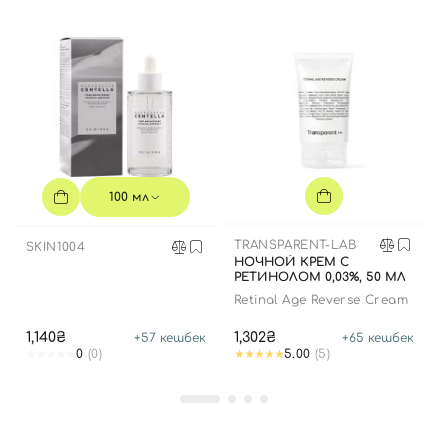
100 мл
Вход
Регистрация
TRANSPARENT-LAB
SKIN1004
НОЧНОЙ КРЕМ С
Номер телефона
РЕТИНОЛОМ 0,03%, 50 МЛ
Retinal Age Reverse Cream
1,140₴
1,302₴
+
57
кешбек
+
65
кешбек
0
(0)
5.00
(5)
Отправляя форму для авторизации/регистрации, вы
принимаете условия
Пользовательские соглашения
Далее