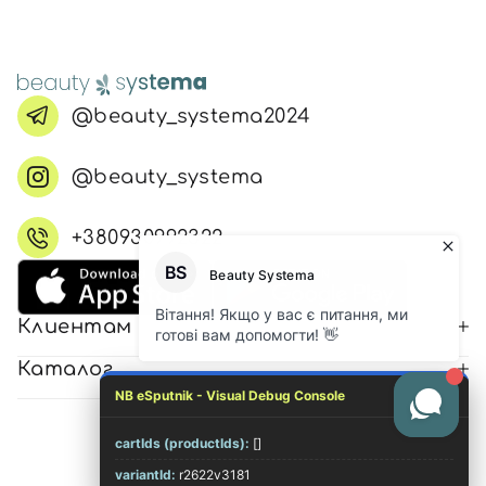
@beauty_systema2024
@beauty_systema
+380930992322
Клиентам
Каталог
NB eSputnik - Visual Debug Console
cartIds (productIds):
[]
© 2026 Все права защищены
variantId:
r2622v3181