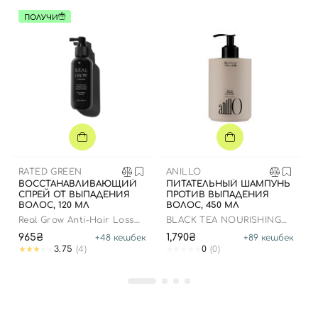
ПОЛУЧИ
Вход
Регистрация
Номер телефона
RATED GREEN
ANILLO
ВОССТАНАВЛИВАЮЩИЙ
ПИТАТЕЛЬНЫЙ ШАМПУНЬ
СПРЕЙ ОТ ВЫПАДЕНИЯ
ПРОТИВ ВЫПАДЕНИЯ
ВОЛОС, 120 МЛ
ВОЛОС, 450 МЛ
Отправляя форму для авторизации/регистрации, вы
Real Grow Anti-Hair Loss
BLACK TEA NOURISHING
принимаете условия
Пользовательские соглашения
Stimulation Scalp Spray
SCALP SHAMPOO
965₴
1,790₴
+
48
кешбек
+
89
кешбек
3.75
(4)
0
(0)
Далее
Войти с помощью e-mail