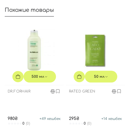
Похожие товары
500 мл
50 мл
DR.FORHAIR
RATED GREEN
980₴
295₴
+
49
кешбек
+
14
кешбек
0
(0)
0
(0)