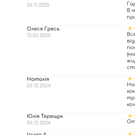
Га
26.11.2025
В 
пр
Олеся Гресь
Вс
13.03.2025
ві
по
(м
жи
ст
Наталія
На
03.12.2024
ко
тр
ко
Юлія Терещук
От
03.12.2024
Ірина Л.