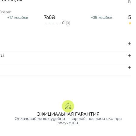
Pept
edit
 Cream
760₴
59
+
17
кешбек
+
38
кешбек
0
(0)
ки
ОФИЦИАЛЬНАЯ ГАРАНТИЯ
Оплачивайте как удобно — картой, частями или при
получении.