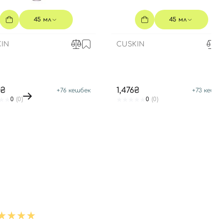
45 мл
45 мл
IN
CUSKIN
0₴
1,476₴
+
76
кешбек
+
73
кешб
0
(0)
0
(0)