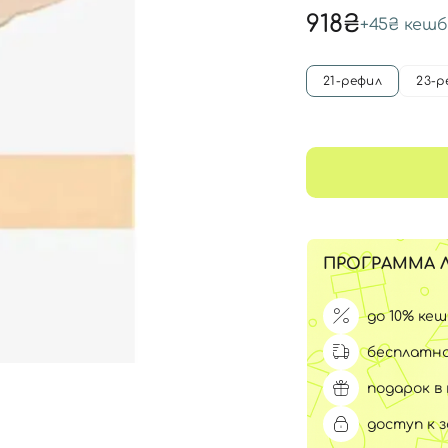
Для обличчя
918₴
+
45₴
кешб
СПФ защита для детей
вары
Для зоны век
21-рефил
23-р
ПРОГРАММА 
до 10% ке
бесплатна
подарок в 
доступ к 