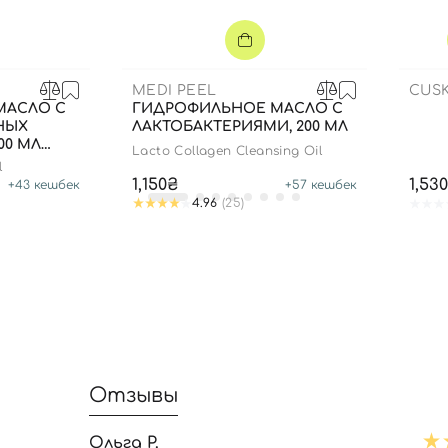
Отправляя форму для авторизации/регистрации, вы
принимаете условия
Пользовательские соглашения
Далее
MEDI PEEL
CUSK
МАСЛО С
ГИДРОФИЛЬНОЕ МАСЛО С
Войти с помощью e-mail
НЫХ
ЛАКТОБАКТЕРИЯМИ, 200 МЛ
00 МЛ
Lacto Collagen Cleansing Oil
l
1,150₴
1,53
+
43
кешбек
+
57
кешбек
4.96
(25)
Отзывы
Ольга Р.