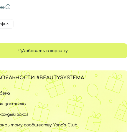
ек
ефил
Добавить в корзину
ЛОЯЛЬНОСТИ #BEAUTYSYSTEMA
шбека
я доставка
каждый заказ
закрытому сообществу Yana’s Club