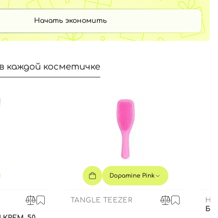
Начать экономить
в каждой косметичке
Dopamine Pink
TANGLE TEEZER
HE
БЛ
КРЕМ, 50