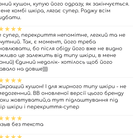
рний кушон, купую його одразу, як закінчується.
мене комбі шкіра, лягає супер. Раджу всім
идбати.
е супер, перекриття непомітне, легкий та не
дчутний. Так, є момент, його треба
новлювати, бо після обіду його вже не видно
ожливо це залежить від типу шкіри, в мене
рний) Єдиний недолік- хотілось щоб його
авало на довше))))
йкращий кушон! І для жирного типу шкіри - не
медогенний. ВВ оновленої версії цього бренду
охи жовтуватий,а тут підлаштування під
лір шкіри і перекриття-супер
зыв без текста