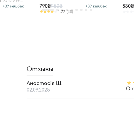
SPF50+ PA++++
T SUN SPF
790₴
950₴
830₴
+
39
кешбек
+
39
кешбек
4.77
(30)
Отзывы
Анастасія Ш.
От
02.09.2025