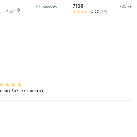
710₴
+
41
кешбек
+
35
кешб
0
(0)
4.97
(59)
зыв без текста