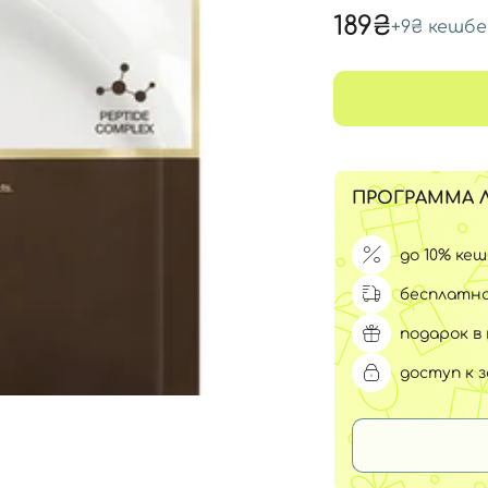
Для обличчя
189₴
+
9₴
кешбе
СПФ защита для детей
вары
Для зоны век
ПРОГРАММА 
до 10% ке
бесплатна
подарок в 
доступ к 