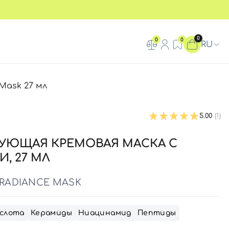
0
0
0
RU
Mask 27 мл
5.00
(1)
УЮЩАЯ КРЕМОВАЯ МАСКА С
, 27 МЛ
 RADIANCE MASK
ислота
Керамиды
Ниацинамид
Пептиды