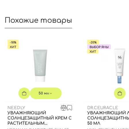
Похожие товары
-18%
-20%
ХИТ
ВЫБОР ЯНЫ
ХИТ
50 мл
NEEDLY
DR.CEURACLE
УВЛАЖНЯЮЩИЙ
УВЛАЖНЯЮЩИЙ 
СОЛНЦЕЗАЩИТНЫЙ КРЕМ С
СОЛНЦЕЗАЩИТНЫ
РАСТИТЕЛЬНЫМ
50 МЛ
СКВАЛАНОМ, 50 МЛ