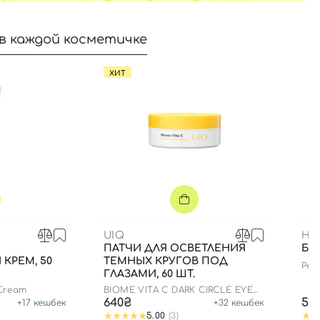
в каждой косметичке
ХИТ
UIQ
HE
ПАТЧИ ДЛЯ ОСВЕТЛЕНИЯ
БЛ
КРЕМ, 50
ТЕМНЫХ КРУГОВ ПОД
Pept
ГЛАЗАМИ, 60 ШТ.
edit
 Cream
BIOME VITA C DARK CIRCLE EYE
PATCH
640₴
59
+
17
кешбек
+
32
кешбек
5.00
(3)