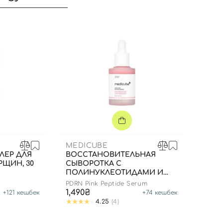
MEDICUBE
ЛЕР ДЛЯ
ВОССТАНОВИТЕЛЬНАЯ
ЩИН, 30
СЫВОРОТКА С
ПОЛИНУКЛЕОТИДАМИ И
Вход
Регистрация
ПЕПТИДАМИ, 30 МЛ
PDRN Pink Peptide Serum
1,490₴
+
121
кешбек
+
74
кешбек
4.25
(4)
Номер телефона