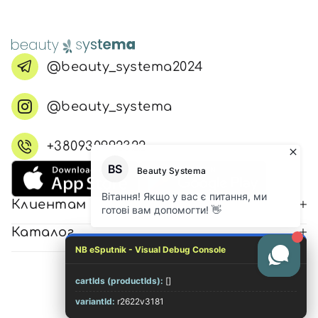
@beauty_systema2024
@beauty_systema
+380930992322
Клиентам
Каталог
NB eSputnik - Visual Debug Console
cartIds (productIds):
[]
© 2026 Все права защищены
variantId:
r2622v3181