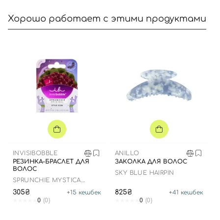
Хорошо работает с этими продуктами
Вход
Регистрация
Номер телефона
Отправляя форму для авторизации/регистрации, вы
INVISIBOBBLE
ANILLO
принимаете условия
Пользовательские соглашения
РЕЗИНКА-БРАСЛЕТ ДЛЯ
ЗАКОЛКА ДЛЯ ВОЛОС
ВОЛОС
Далее
SKY BLUE HAIRPIN
SPRUNCHIE MYSTICA
MERRY FOR LOVE
305₴
825₴
+
15
кешбек
+
41
кешбек
Войти с помощью e-mail
0
(0)
0
(0)