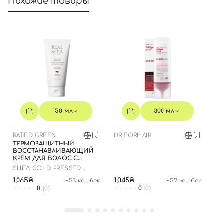
Похожие товары
150 мл
300 мл
RATED GREEN
DR.FORHAIR
ТЕРМОЗАЩИТНЫЙ
ВОССТАНАВЛИВАЮЩИЙ
КРЕМ ДЛЯ ВОЛОС С
МАСЛОМ ШИ, 150 МЛ
SHEA GOLD PRESSED
SHEA BUTTER LEAVE-IN
1,065₴
1,045₴
+
53
кешбек
+
52
кешбек
TREATMENT
0
(0)
0
(0)