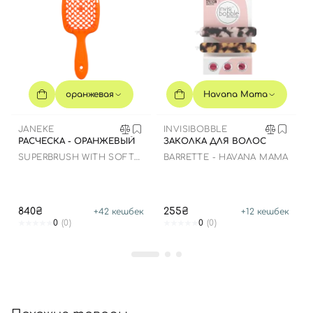
Вход
Регистрация
оранжевая
Havana Mama
Номер телефона
JANEKE
INVISIBOBBLE
РАСЧЕСКА - ОРАНЖЕВЫЙ
ЗАКОЛКА ДЛЯ ВОЛОС
SUPERBRUSH WITH SOFT
BARRETTE - HAVANA MAMA
MOULDED TIPS
Отправляя форму для авторизации/регистрации, вы
принимаете условия
Пользовательские соглашения
840₴
255₴
+
42
кешбек
+
12
кешбек
Далее
0
(0)
0
(0)
Войти с помощью e-mail