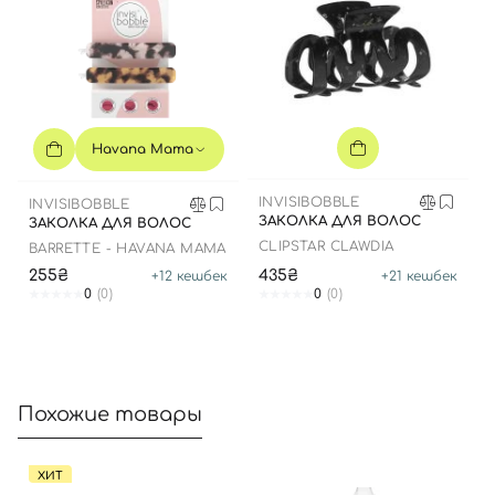
Вход
Регистрация
Номер телефона
Havana Mama
INVISIBOBBLE
INVISIBOBBLE
ЗАКОЛКА ДЛЯ ВОЛОС
ЗАКОЛКА ДЛЯ ВОЛОС
Отправляя форму для авторизации/регистрации, вы
CLIPSTAR CLAWDIA
BARRETTE - HAVANA MAMA
принимаете условия
Пользовательские соглашения
255₴
435₴
+
12
кешбек
+
21
кешбек
Далее
0
(0)
0
(0)
Войти с помощью e-mail
Похожие товары
ХИТ