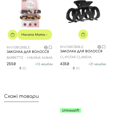
Вхід
Реєстрація
Havana Mama
Номер телефону
INVISIBOBBLE
INVISIBOBBLE
ЗАКОЛКА ДЛЯ ВОЛОССЯ
ЗАКОЛКА ДЛЯ ВОЛОССЯ
CLIPSTAR CLAWDIA
BARRETTE - HAVANA MAMA
Відправляючи форму для авторизації/реєстрації ви
255₴
435₴
+
12
кешбек
+
21
кешбек
приймаєте умови
Угоди користувача
0
(0)
0
(0)
Далі
Увійти за допомогою e-mail
Схожі товари
ОТРИМАЙ