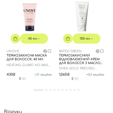
40 мл
150 мл
UNOVE
RATED GREEN
ТЕРМОЗАХИСНА МАСКА
ТЕРМОЗАХИСНИЙ
ДЛЯ ВОЛОССЯ, 40 МЛ
ВІДНОВЛЮЮЧИЙ КРЕМ
ДЛЯ ВОЛОССЯ З МАСЛОМ
HEATING GUARD NO-WASH
ШИ, 150 МЛ
SHEA GOLD PRESSED
TREATMENT
SHEA BUTTER LEAVE-IN
430₴
1,065₴
+
21
кешбек
+
53
кешбек
TREATMENT
0
(0)
0
(0)
Відгуки