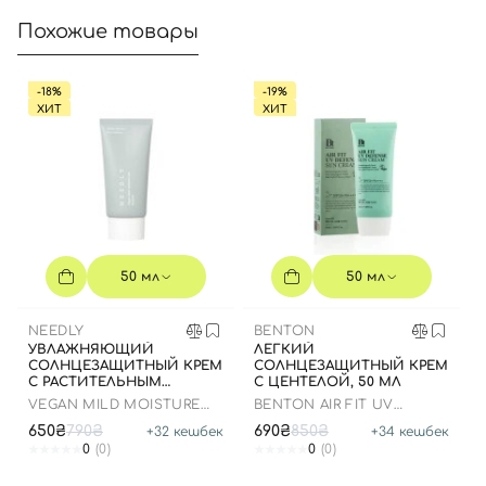
Похожие товары
-18%
-19%
ХИТ
ХИТ
50 мл
50 мл
NEEDLY
BENTON
УВЛАЖНЯЮЩИЙ
ЛЕГКИЙ
СОЛНЦЕЗАЩИТНЫЙ КРЕМ
СОЛНЦЕЗАЩИТНЫЙ КРЕМ
С РАСТИТЕЛЬНЫМ
С ЦЕНТЕЛОЙ, 50 МЛ
СКВАЛАНОМ, 50 МЛ
VEGAN MILD MOISTURE
BENTON AIR FIT UV
SUN SPF 50+ PA++++
DEFENSE SUN CREAM
650₴
790₴
690₴
850₴
+
32
кешбек
+
34
кешбек
SPF50
0
(0)
0
(0)