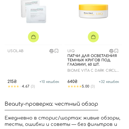
USOLAB
UIQ
ПАТЧИ ДЛЯ ОСВЕТЛЕНИЯ
ТЕМНЫХ КРУГОВ ПОД
ГЛАЗАМИ, 60 ШТ.
BIOME VITA C DARK CIRCLE
EYE PATCH
215₴
640₴
+
10
кешбек
+
32
кешбек
4.67
(3)
5.00
(3)
Beauty-проверка: честный обзор
Ежедневно в сторис/шортах: живые обзоры,
тесты, ошибки и советы — без фильтров и