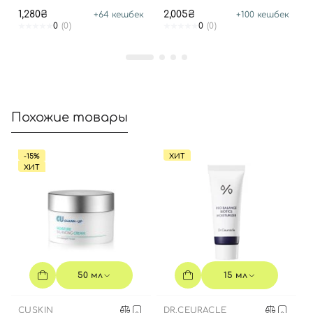
1,280₴
2,005₴
+
64
кешбек
+
100
кешбек
0
(0)
0
(0)
Похожие товары
-15%
ХИТ
ХИТ
50 мл
15 мл
CUSKIN
DR.CEURACLE