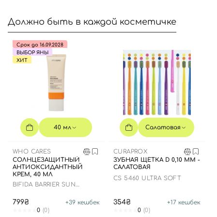
Должно быть в каждой косметичке
Срок до 16.09.2028
ВЫБОР ЯНЫ
ХИТ
40 мл
Салатовая
WHO CARES
CURAPROX
СОЛНЦЕЗАЩИТНЫЙ
ЗУБНАЯ ЩЕТКА D 0,10 ММ -
АНТИОКСИДАНТНЫЙ
САЛАТОВАЯ
КРЕМ, 40 МЛ
CS 5460 ULTRA SOFT
BIFIDA BARRIER SUN
CREAM
799₴
354₴
+
39
кешбек
+
17
кешбек
0
(0)
0
(0)