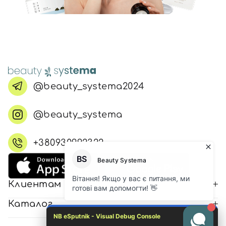
@beauty_systema2024
@beauty_systema
+380930992322
Клиентам
Каталог
NB eSputnik - Visual Debug Console