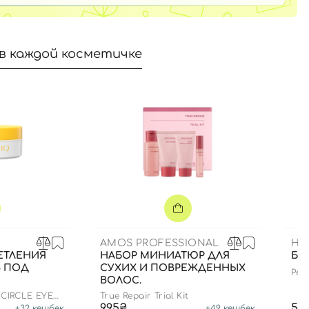
в каждой косметичке
AMOS PROFESSIONAL
HE
ЕТЛЕНИЯ
НАБОР МИНИАТЮР ДЛЯ
БЛ
В ПОД
СУХИХ И ПОВРЕЖДЕННЫХ
Pept
ВОЛОС.
edit
 CIRCLE EYE
True Repair Trial Kit
995₴
59
+
32
кешбек
+
49
кешбек