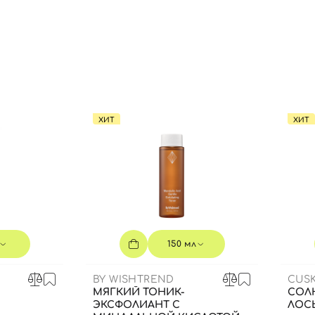
Вы еще не добавили товары в корзину
Отправляя форму для авторизации/регистрации, вы
принимаете условия
Пользовательские соглашения
Далее
Войти с помощью e-mail
ХИТ
ХИТ
150 мл
BY WISHTREND
CUSK
МЯГКИЙ ТОНИК-
СОЛ
ЭКСФОЛИАНТ С
ЛОСЬ