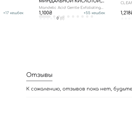
МИНДАЛЬНОЙ КИСЛОТОЙ,
CLEA
150 МЛ
SPF 5
Mandelic Acid Gentle Exfoliating
Toner
1,100₴
1,218
+
17
кешбек
+
55
кешбек
0
(0)
Отзывы
К сожалению, отзывов пока нет, будьт