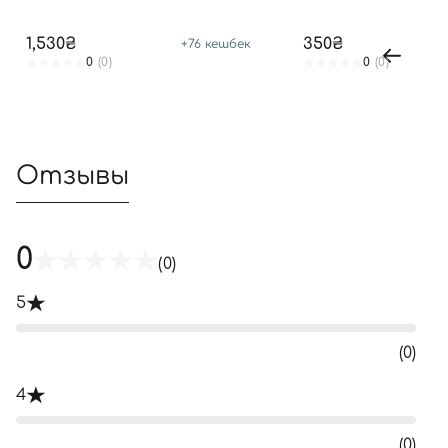
1,530₴
350₴
+
76
кешбек
0
(0)
0
(0)
Отзывы
0
(0)
5
(0)
4
(0)