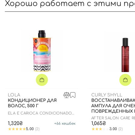
Хорошо работает с этими п
LOLA
CURLY SHYLL
КОНДИЦИОНЕР ДЛЯ
ВОССТАНАВЛИВ
ВОЛОС, 500 Г
АМПУЛА ДЛЯ ОЧЕ
ПОВРЕЖДЕННЫХ 
ELA É CARIOCA CONDICIONADOR
100 МЛ
NUTRITIVO
AFTER SALON CARE RE
AMPOULE
1,320₴
1,065₴
+
66
кешбек
5.00
(2)
3.00
(2)