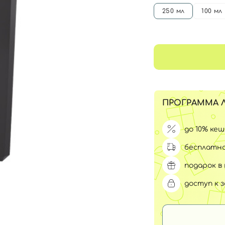
Для обличчя
250 мл
100 мл
СПФ защита для детей
вары
Для зоны век
ПРОГРАММА 
до 10% ке
бесплатна
подарок в 
доступ к 