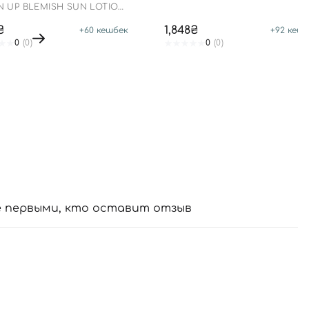
N UP BLEMISH SUN LOTION
0+ PA++++
₴
1,848₴
+
60
кешбек
+
92
кешб
0
(0)
0
(0)
е первыми, кто оставит отзыв