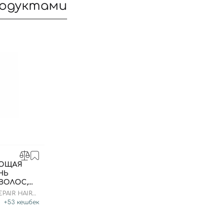
родуктами
АЮЩАЯ
Вход
Регистрация
НЬ
ВОЛОС,
PAIR HAIR
Номер телефона
+
53
кешбек