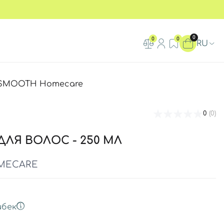
0
0
0
RU
 iSMOOTH Homecare
0
(0)
ЛЯ ВОЛОС - 250 МЛ
MECARE
бек