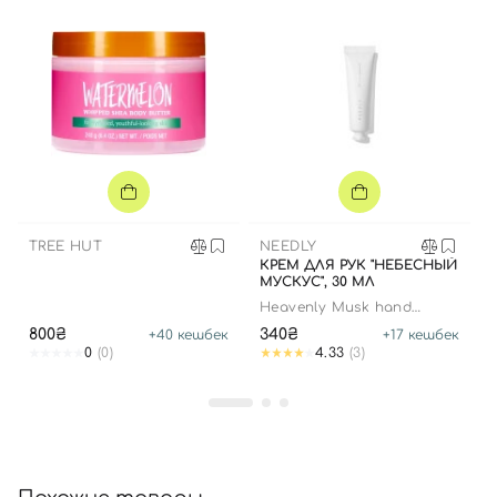
Вход
Регистрация
Номер телефона
TREE HUT
NEEDLY
КРЕМ ДЛЯ РУК "НЕБЕСНЫЙ
МУСКУС", 30 МЛ
Heavenly Musk hand
Отправляя форму для авторизации/регистрации, вы
cream
800₴
340₴
+
40
кешбек
+
17
кешбек
принимаете условия
Пользовательские соглашения
0
(0)
4.33
(3)
Далее
Войти с помощью e-mail