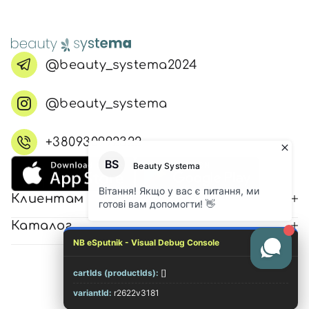
@beauty_systema2024
@beauty_systema
+380930992322
Клиентам
Каталог
NB eSputnik - Visual Debug Console
cartIds (productIds):
[]
© 2026 Все права защищены
variantId:
r2622v3181