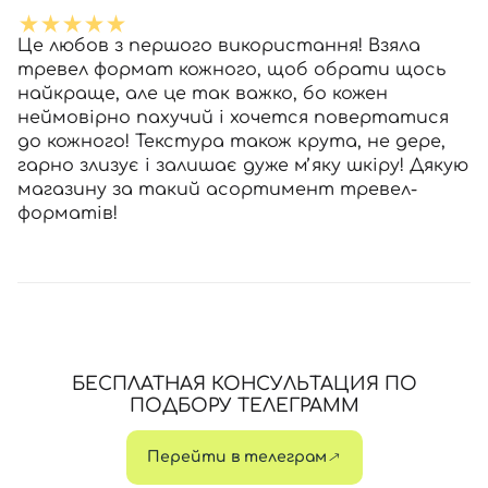
Це любов з першого використання! Взяла
тревел формат кожного, щоб обрати щось
найкраще, але це так важко, бо кожен
неймовірно пахучий і хочется повертатися
до кожного! Текстура також крута, не дере,
гарно злизує і залишає дуже мʼяку шкіру! Дякую
магазину за такий асортимент тревел-
форматів!
БЕСПЛАТНАЯ КОНСУЛЬТАЦИЯ ПО
ПОДБОРУ ТЕЛЕГРАММ
Перейти в телеграм