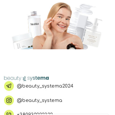
@beauty_systema2024
@beauty_systema
+380930992322