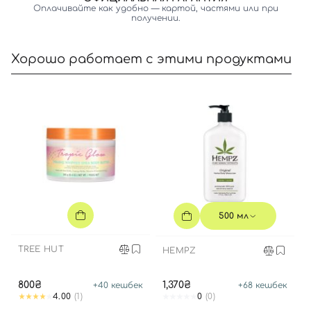
Оплачивайте как удобно — картой, частями или при
получении.
Хорошо работает с этими продуктами
Вход
Регистрация
500 мл
Номер телефона
TREE HUT
HEMPZ
800₴
1,370₴
+
40
кешбек
+
68
кешбек
Отправляя форму для авторизации/регистрации, вы
4.00
(1)
0
(0)
принимаете условия
Пользовательские соглашения