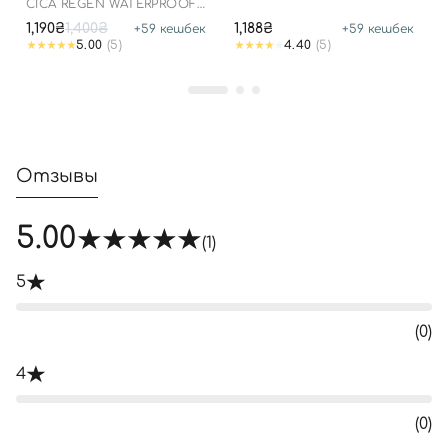
CICA REGEN WATERPROOF
25.03.2026
SUN SPF50+ PA++++
1,190₴
1,400₴
1,188₴
+
59
кешбек
+
59
кешбек
5.00
(5)
4.40
(5)
Отзывы
5.00
(1)
5
(0)
4
(0)