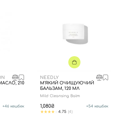
ON
NEEDLY
АСЛО, 210
М'ЯКИЙ ОЧИЩУЮЧИЙ
БАЛЬЗАМ, 120 МЛ
Mild Cleansing Balm
Вход
Регистрация
1,080₴
+
46
кешбек
+
54
кешбек
4.75
(4)
Номер телефона