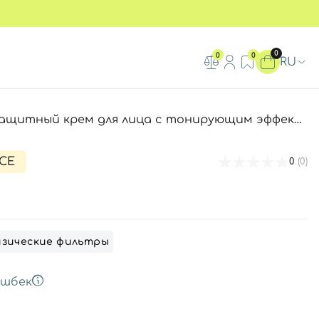
0
0
0
RU
рем для лица с тонирующим эффектом Colorescience Sunforgettable Face Shield SPF 50 Glow, 55 мл
CE
0
(0)
зические фильтры
шбек