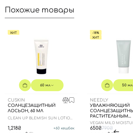
Похожие товары
ХИТ
-18%
ХИТ
60 мл
50 мл
CUSKIN
NEEDLY
СОЛНЦЕЗАЩИТНЫЙ
УВЛАЖНЯЮЩИЙ
ЛОСЬОН, 60 МЛ
СОЛНЦЕЗАЩИТНЫ
РАСТИТЕЛЬНЫМ
CLEAN UP BLEMISH SUN LOTION
СКВАЛАНОМ, 50 М
SPF 50+ PA++++
VEGAN MILD MOISTU
50+ PA++++
1,218₴
650₴
790₴
+
60
кешбек