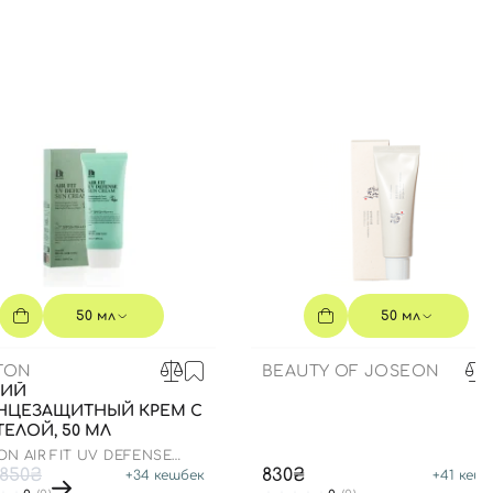
50 мл
50 мл
TON
BEAUTY OF JOSEON
КИЙ
НЦЕЗАЩИТНЫЙ КРЕМ С
ЕЛОЙ, 50 МЛ
N AIR FIT UV DEFENSE
CREAM SPF50
850₴
830₴
+
34
кешбек
+
41
кешб