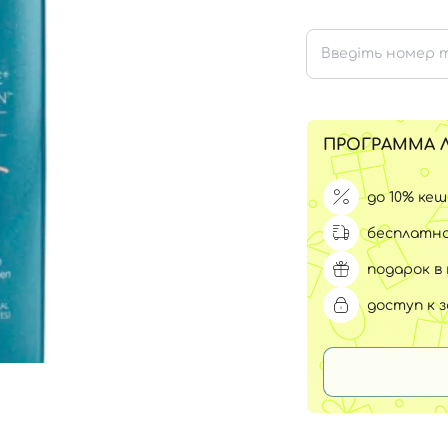
Для обличчя
СПФ защита для детей
вары
Для зоны век
ПРОГРАММА 
до 10% ке
бесплатна
подарок в 
доступ к 