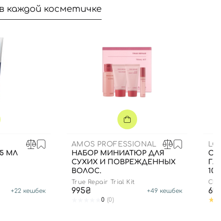
в каждой косметичке
AMOS PROFESSIONAL
LO
75 МЛ
НАБОР МИНИАТЮР ДЛЯ
ОЧ
СУХИХ И ПОВРЕЖДЕННЫХ
ГЛ
ВОЛОС.
100
True Repair Trial Kit
Cla
995₴
69
+
22
кешбек
+
49
кешбек
0
(0)