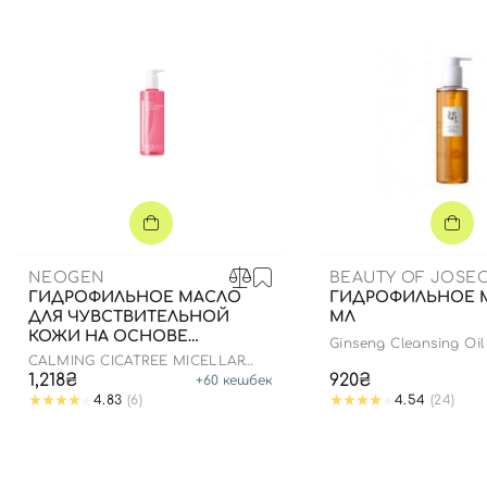
NEOGEN
BEAUTY OF JOSE
ГИДРОФИЛЬНОЕ МАСЛО
ГИДРОФИЛЬНОЕ М
ДЛЯ ЧУВСТВИТЕЛЬНОЙ
МЛ
КОЖИ НА ОСНОВЕ
Ginseng Cleansing Oil
ЭКСТРАКТА ЦЕНТЕЛЛЫ
CALMING CICATREE MICELLAR
АЗИАТСКОЙ, 300 МЛ
CLEANSING OIL
1,218₴
920₴
+
60
кешбек
4.83
(6)
4.54
(24)