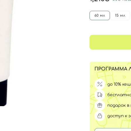
Для обличчя
СПФ защита для детей
вары
60 мл
15 мл
Для зоны век
ПРОГРАММА 
до 10% ке
бесплатна
подарок в 
доступ к 