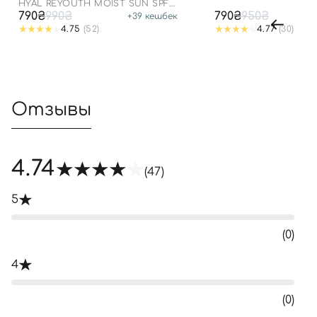
SPF50+ PA++++
HYAL REYOUTH MOIST SUN SPF
50/PA++++
790₴
990₴
790₴
950₴
+
39
кешбек
4.75
(52)
4.77
(30)
Отзывы
4.74
(47)
5
(0)
4
(0)