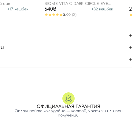
 Cream
BIOME VITA C DARK CIRCLE EYE
PATCH
640₴
21
+
17
кешбек
+
32
кешбек
5.00
(3)
ки
ОФИЦИАЛЬНАЯ ГАРАНТИЯ
Оплачивайте как удобно — картой, частями или при
получении.