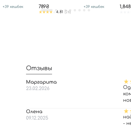
Niacinamide 8% Zn-PCA 1%
789₴
1,84
+
39
кешбек
+
39
кешбек
4.81
(26)
Отзывы
Маргарита
Од
23.02.2026
ко
но
Олена
на
09.12.2025
- 