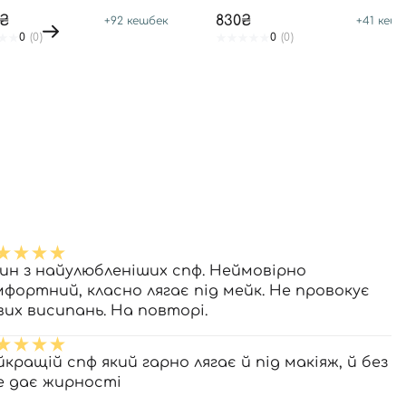
8₴
830₴
+
92
кешбек
+
41
кешб
0
(0)
0
(0)
ин з найулюбленіших спф. Неймовірно
мфортний, класно лягає під мейк. Не провокує
вих висипань. На повторі.
йкращій спф який гарно лягає й під макіяж, й без
не дає жирності