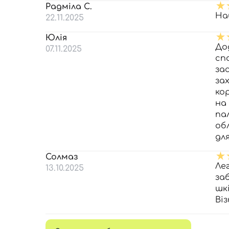
Радміла С.
На
22.11.2025
Юлія
До
07.11.2025
сп
зас
за
ко
на 
пал
об
для
Солмаз
Ле
13.10.2025
за
шк
Ві