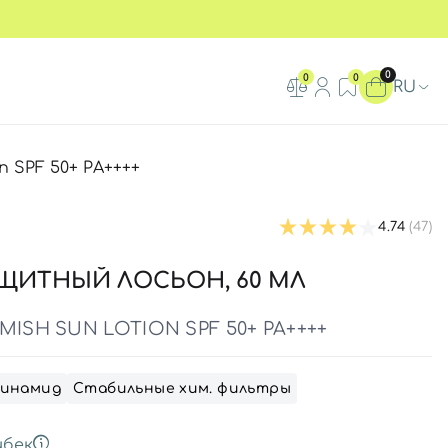
0
0
0
RU
 SPF 50+ PA++++
4.74
(47)
ЩИТНЫЙ ЛОСЬОН, 60 МЛ
MISH SUN LOTION SPF 50+ PA++++
инамид
Стабильные хим. фильтры
бек