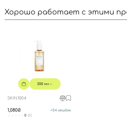
Хорошо работает с этими п
200 мл
SKIN1004
1,080₴
+
54
кешбек
0
(0)