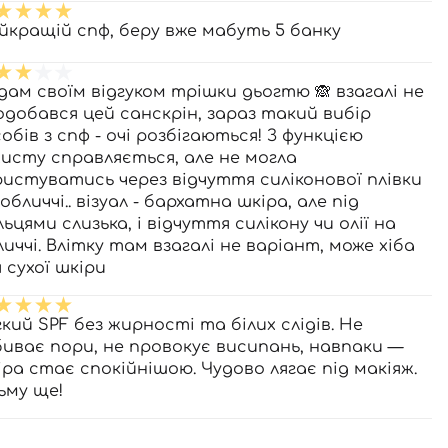
йкращій спф, беру вже мабуть 5 банку
дам своїм відгуком трішки дьогтю 🙈 взагалі не
одобався цей санскрін, зараз такий вибір
обів з спф - очі розбігаються! З функцією
хисту справляється, але не могла
ристуватись через відчуття силіконової плівки
обличчі.. візуал - бархатна шкіра, але під
ьцями слизька, і відчуття силікону чи олії на
личчі. Влітку там взагалі не варіант, може хіба
 сухої шкіри
гкий SPF без жирності та білих слідів. Не
биває пори, не провокує висипань, навпаки —
іра стає спокійнішою. Чудово лягає під макіяж.
зьму ще!