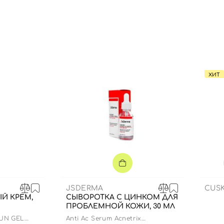
Вы еще не добавили товары в корзину
Отправляя форму для авторизации/регистрации, вы
принимаете условия
Пользовательские соглашения
Далее
ХИТ
Войти с помощью e-mail
JSDERMA
CUSK
Й КРЕМ,
СЫВОРОТКА С ЦИНКОМ ДЛЯ
ПРОБЛЕМНОЙ КОЖИ, 30 МЛ
SUN GEL
Anti Ac Serum Acnetrix