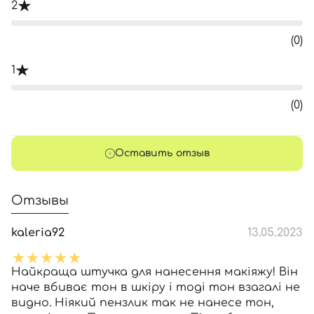
2
(0)
1
(0)
Оставить отзыв
Отзывы
kaleria92
13.05.2023
Найкраща штучка для нанесення макіяжу! Він
наче вбиває тон в шкіру і тоді тон взагалі не
видно. Ніякий пензлик так не нанесе тон,