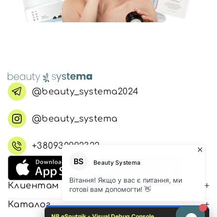
@beauty_systema2024
@beauty_systema
+380930992322
Клиентам
Каталог
NB eSputnik - Visual Debug Console