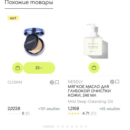
Похожие товары
Номер телефона
ХИТ
Отправляя форму для авторизации/регистрации, вы
принимаете условия
Пользовательские соглашения
Далее
Войти с помощью e-mail
23
NEEDLY
CUSKIN
МЯГКОЕ МАСЛО ДЛЯ
ГЛУБОКОЙ ОЧИСТКИ
КОЖИ, 240 МЛ
Mild Deep Cleansing Oil
2,022₴
1,310₴
+
101
кешбек
+
65
кешбек
0
(0)
4.71
(21)