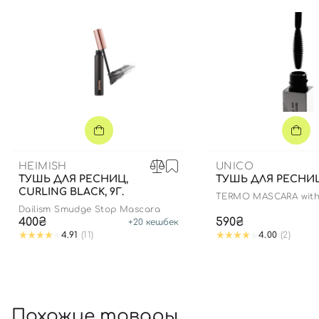
HEIMISH
UNICO
ТУШЬ ДЛЯ РЕСНИЦ,
ТУШЬ ДЛЯ РЕСНИЦ,
CURLING BLACK, 9Г.
TERMO MASCARA with 
black
Dailism Smudge Stop Mascara
400₴
590₴
+
20
кешбек
4.91
(11)
4.00
(2)
Похожие товары