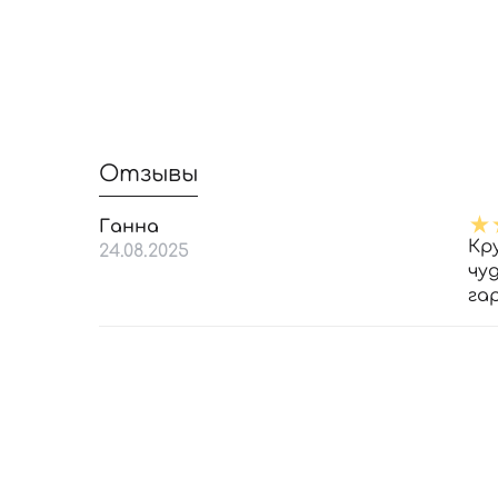
Отзывы
Ганна
Кр
24.08.2025
чуд
га