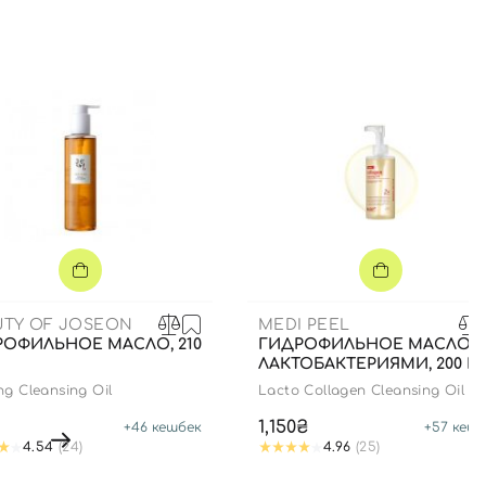
UTY OF JOSEON
MEDI PEEL
РОФИЛЬНОЕ МАСЛО, 210
ГИДРОФИЛЬНОЕ МАСЛО 
ЛАКТОБАКТЕРИЯМИ, 200 М
ng Cleansing Oil
Lacto Collagen Cleansing Oil
1,150₴
+
46
кешбек
+
57
кешб
4.54
(24)
4.96
(25)