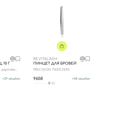
REVITALASH
 10 Г
ПИНЦЕТ ДЛЯ БРОВЕЙ
peptides
PRECISION TWEEZERS
960₴
+
29
кешбек
+
48
кешбек
0
(0)
Вход
Регистрация
Номер телефона