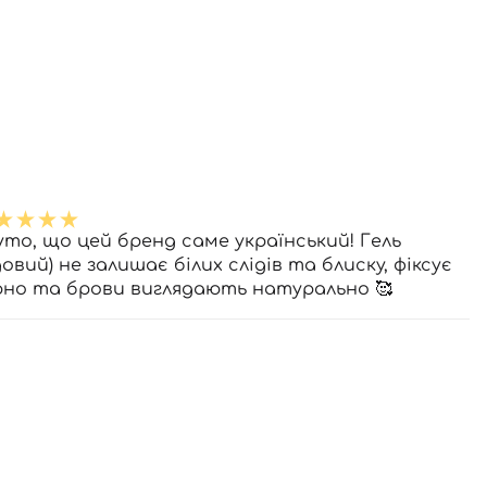
уто, що цей бренд саме український! Гель
овий) не залишає білих слідів та блиску, фіксує
рно та брови виглядають натурально 🥰