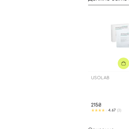
USOLAB
215₴
4.67
(3)