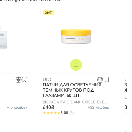
ХИТ
UIQ
CU
ПАТЧИ ДЛЯ ОСВЕТЛЕНИЯ
ЗУБ
ТЕМНЫХ КРУГОВ ПОД
ЖЕ
ГЛАЗАМИ, 60 ШТ.
CS 
BIOME VITA C DARK CIRCLE EYE
PATCH
640₴
35
+
10
кешбек
+
32
кешбек
5.00
(3)