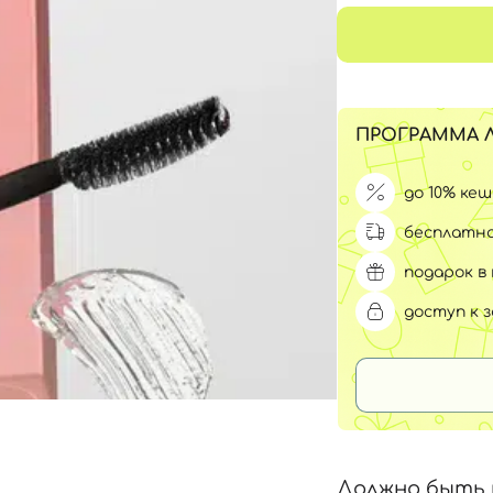
Для обличчя
СПФ защита для детей
вары
Для зоны век
ПРОГРАММА 
до 10% ке
бесплатна
подарок в 
доступ к 
Должно быть 