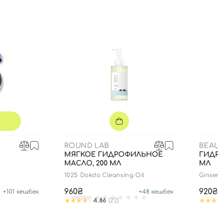
Вы еще не добавили товары в корзину
Отправляя форму для авторизации/регистрации, вы
принимаете условия
Пользовательские соглашения
Далее
Войти с помощью e-mail
ROUND LAB
BEA
МЯГКОЕ ГИДРОФИЛЬНОЕ
ГИД
МАСЛО, 200 МЛ
МЛ
1025 Dokdo Cleansing Oil
Ginse
960₴
920₴
+
101
кешбек
+
48
кешбек
4.86
(22)