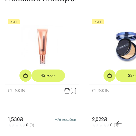
ХИТ
ХИТ
45 мл
23
CUSKIN
CUSKIN
1,530₴
2,022₴
+
76
кешбек
0
(0)
0
(0)