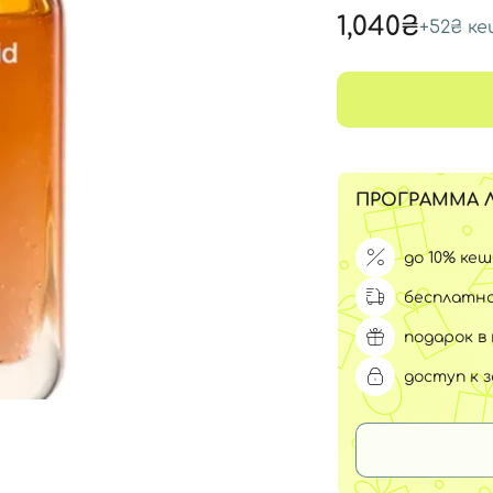
Для обличчя
1,040₴
+
52₴
ке
СПФ защита для детей
вары
Для зоны век
ПРОГРАММА 
до 10% ке
бесплатна
подарок в 
доступ к 