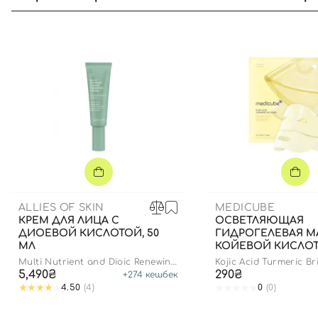
ALLIES OF SKIN
MEDICUBE
КРЕМ ДЛЯ ЛИЦА С
ОСВЕТЛЯЮЩАЯ
ДИОЕВОЙ КИСЛОТОЙ, 50
ГИДРОГЕЛЕВАЯ М
МЛ
КОЙЕВОЙ КИСЛО
КУРКУМОЙ, 28 Г 1
Multi Nutrient and Dioic Renewing
Kojic Acid Turmeric B
Cream
Gel Mask
5,490₴
290₴
+
274
кешбек
4.50
(4)
0
(0)