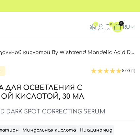
0
0
0
RU
й By Wishtrend Mandelic Acid Dark Spot Correcting Serum, 30 мл
D
5.00
(1)
 ДЛЯ ОСВЕТЛЕНИЯ С
ОЙ КИСЛОТОЙ, 30 МЛ
ID DARK SPOT CORRECTING SERUM
татион
Миндальная кислота
Ниацинамид