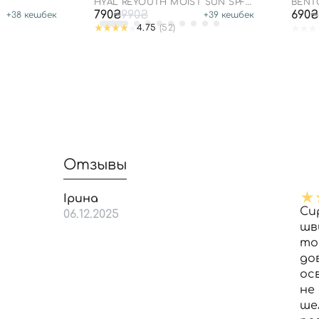
HYAL REYOUTH MOIST SUN SPF
BENTO
50/PA++++
SUN 
790₴
990₴
690₴
+
38
кешбек
+
39
кешбек
4.75
(52)
Отзывы
Ірина
Си
06.12.2025
шв
то
до
ос
не
ше