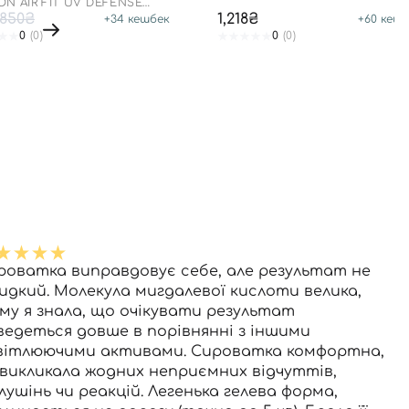
SPF 50+ PA++++
N AIR FIT UV DEFENSE
CREAM SPF50
850₴
1,218₴
+
34
кешбек
+
60
кешб
0
(0)
0
(0)
роватка виправдовує себе, але результат не
идкий. Молекула мигдалевої кислоти велика,
му я знала, що очікувати результат
ведеться довше в порівнянні з іншими
вітлюючими активами. Сироватка комфортна,
 викликала жодних неприємних відчуттів,
лушінь чи реакцій. Легенька гелева форма,