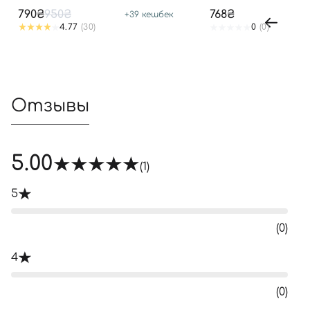
SPF50+ PA++++
790₴
950₴
768₴
+
39
кешбек
4.77
(30)
0
(0)
Отзывы
5.00
(1)
5
(0)
4
(0)