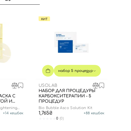
ХИТ
набор 5 процедур
USOLAB
НАБОР ДЛЯ ПРОЦЕДУРЫ
АСКА С
КАРБОКСИТЕРАПИИ - 5
ТОЙ И
ПРОЦЕДУР
Вход
Регистрация
 ШТ
rightening
Bio Bubble Asco Solution Kit
1,765₴
+
14
кешбек
+
88
кешбек
0
(0)
Номер телефона