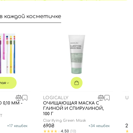
в каждой косметичке
тая
LOGICALLY
US
 0,10 ММ -
ОЧИЩАЮЩАЯ МАСКА С
ГЛИНОЙ И СПИРУЛИНОЙ,
100 Г
FT
Clarifying Green Mask
690₴
21
+
17
кешбек
+
34
кешбек
4.50
(10)