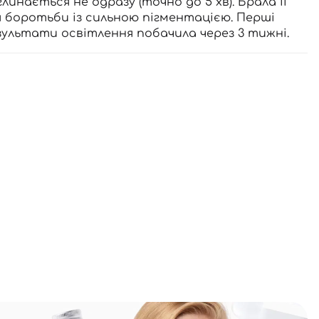
линається не одразу (точно до 5 хв). Брала її
я боротьби із сильною пігментацією. Перші
зультати освітлення побачила через 3 тижні.