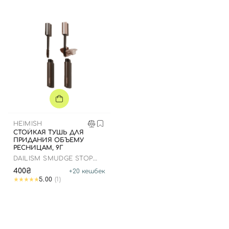
Вход
Регистрация
Номер телефона
HEIMISH
Отправляя форму для авторизации/регистрации, вы
СТОЙКАЯ ТУШЬ ДЛЯ
принимаете условия
Пользовательские соглашения
ПРИДАНИЯ ОБЪЕМУ
РЕСНИЦАМ, 9Г
Далее
DAILISM SMUDGE STOP
MASCARA VOLUME BROWN
400₴
+
20
кешбек
5.00
(1)
Войти с помощью e-mail