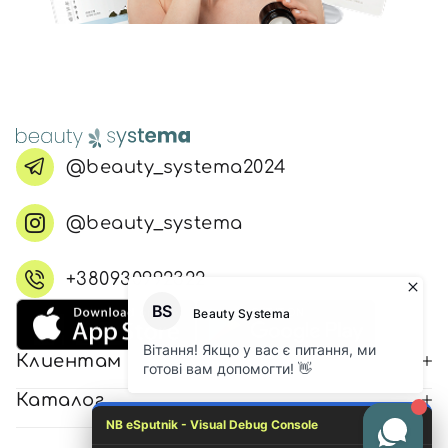
@beauty_systema2024
@beauty_systema
+380930992322
Клиентам
Каталог
NB eSputnik - Visual Debug Console