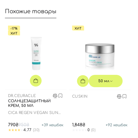
Номер телефона
Похожие товары
-17%
ХИТ
Отправляя форму для авторизации/регистрации, вы
ХИТ
принимаете условия
Пользовательские соглашения
Далее
Войти с помощью e-mail
50 мл
DR.CEURACLE
CUSKIN
СОЛНЦЕЗАЩИТНЫЙ
КРЕМ, 50 МЛ
СICA REGEN VEGAN SUN
GEL SPF50+ PA++++
790₴
950₴
1,848₴
+
39
кешбек
+
92
кешбек
4.77
(30)
0
(0)