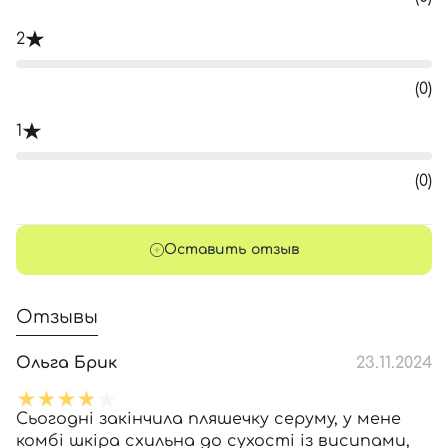
2
(0)
1
(0)
Оставить отзыв
Отзывы
Ольга Брик
23.11.2024
Сьогодні закінчила пляшечку серуму, у мене
комбі шкіра схильна до сухості із висипами,