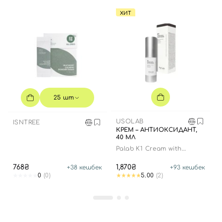
ХИТ
25 шт
USOLAB
ISNTREE
КРЕМ – АНТИОКСИДАНТ,
40 МЛ
Palab K1 Cream with
Glutathione
768₴
1,870₴
+
38
кешбек
+
93
кешбек
0
(0)
5.00
(2)
Вход
Регистрация