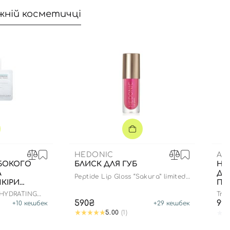
жній косметичці
HEDONIC
AM
ИБОКОГО
БЛИСК ДЛЯ ГУБ
НА
А
ДЛ
Peptide Lip Gloss “Sakura” limited
КІРИ
ПО
edition
ВО
 HYDRATING
True
М ЕФЕКТОМ
590₴
99
+
10
кешбек
+
29
кешбек
5.00
(1)