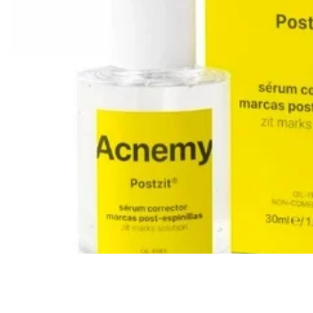
Всі то
гієни