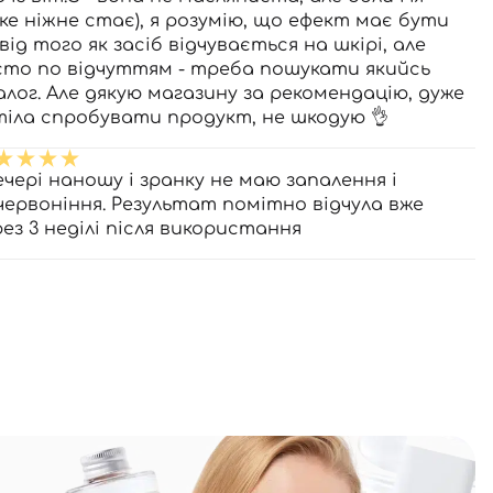
ке ніжне стає), я розумію, що ефект має бути
від того як засіб відчувається на шкірі, але
сто по відчуттям - треба пошукати якийсь
алог. Але дякую магазину за рекомендацію, дуже
тіла спробувати продукт, не шкодую 👌
ечері наношу і зранку не маю запалення і
червоніння. Результат помітно відчула вже
рез 3 неділі після використання