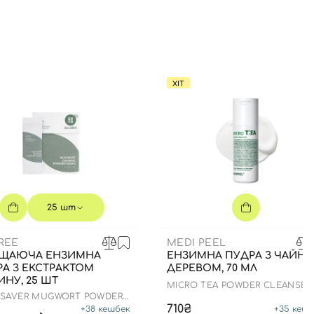
ХІТ
25 шт
REE
MEDI PEEL
ЩАЮЧА ЕНЗИМНА
ЕНЗИМНА ПУДРА З ЧАЙН
А З ЕКСТРАКТОМ
ДЕРЕВОМ, 70 МЛ
НУ, 25 ШТ
MICRO TEA POWDER CLEANSER
 SAVER MUGWORT POWDER
710₴
+
38
кешбек
+
35
кешб