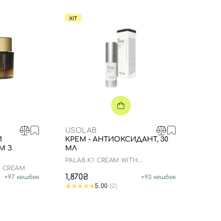
ХІТ
USOLAB
Й
КРЕМ - АНТИОКСИДАНТ, 30
М З
МЛ
PALAB K1 CREAM WITH
GLUTATHIONE
E CREAM
Вхід
Реєстрація
1,870₴
+
97
кешбек
+
93
кешбек
5.00
(2)
Номер телефону