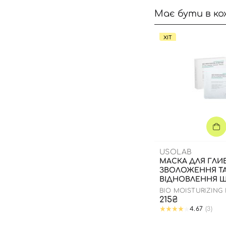
Має бути в ко
ХІТ
USOLAB
МАСКА ДЛЯ ГЛ
ЗВОЛОЖЕННЯ Т
ВІДНОВЛЕННЯ Ш
ОБЛИЧЧЯ З
BIO MOISTURIZING
ЗАСПОКІЙЛИВИ
HYALURON MASK
215₴
4.67
(3)