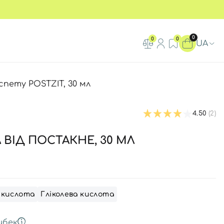
0
0
0
UA
nemy POSTZIT, 30 мл
4.50
(2)
 ВІД ПОСТАКНЕ, 30 МЛ
) кислота
Гліколева кислота
шбек