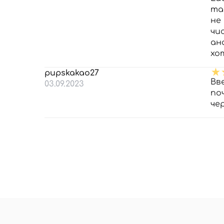
та
не 
чи
ан
хо
pupskakao27
Вв
03.09.2023
по
че