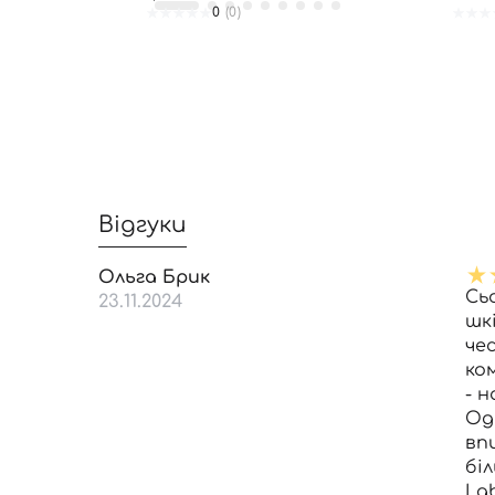
0
(0)
Відгуки
Ольга Брик
Сь
23.11.2024
шкі
че
ко
- н
Од
вп
бі
Lab