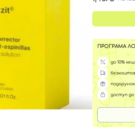
Для обличчя
СПФ захист для дітей
вари
Для зони повік
ПРОГРАМА ЛО
до 10% ке
безкоштов
подарунок
доступ до 