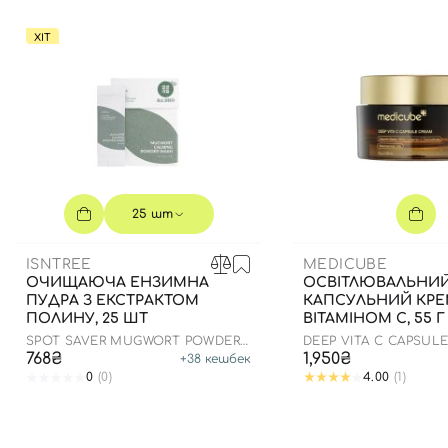
ХІТ
25 шт
ISNTREE
MEDICUBE
ОЧИЩАЮЧА ЕНЗИМНА
ОСВІТЛЮВАЛЬНИ
ПУДРА З ЕКСТРАКТОМ
КАПСУЛЬНИЙ КРЕ
ПОЛИНУ, 25 ШТ
ВІТАМІНОМ С, 55 Г
SPOT SAVER MUGWORT POWDER
DEEP VITA C CAPSUL
WASH
768₴
1,950₴
+
38
кешбек
0
(0)
4.00
(1)