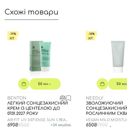
Схожі товари
-19%
-18%
ХІТ
ХІТ
50 мл
50 мл
BENTON
NEEDLY
ЛЕГКИЙ СОНЦЕЗАХИСНИЙ
ЗВОЛОЖУЮЧИЙ
КРЕМ ІЗ ЦЕНТЕЛОЮ ДО
СОНЦЕЗАХИСНИЙ 
07.01.2027 РОКУ
РОСЛИННИМ СКВ
ДО 23.03.2027 50 М
AIR FIT UV DEFENSE SUN CREAM
VEGAN MILD MOISTU
SPF50
50+ PA++++
690₴
850₴
650₴
790₴
+
34
кешбек