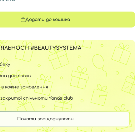
Додати до кошика
ЯЛЬНОСТІ #BEAUTYSYSTEMA
шбеку
на доставка
 в кожне замовлення
закритої спільноти Yana's club
Почати заощаджувати