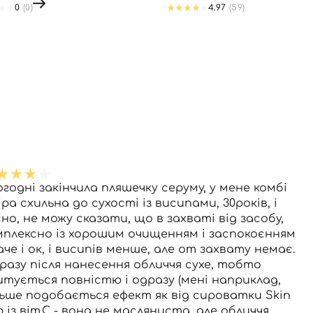
0
(0)
4.97
(59)
огодні закінчила пляшечку серуму, у мене комбі
ра схильна до сухості із висипами, 30років, і
сно, не можу сказати, що в захваті від засобу,
мплексно із хорошим очищенням і заспокоєнням
аче і ок, і висипів менше, але от захвату немає.
разу після нанесення обличчя сухе, тобто
итується повністю і одразу (мені наприклад,
льше подобається ефект як від сироватки Skin
 із віт.С - вона не масляниста, але обличчя