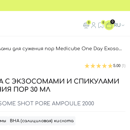
0
0
0
RU
ия пор Medicube One Day Exosome Shot Pore Ampoule 2000, 30 мл
5.00
(1)
А С ЭКЗОСОМАМИ И СПИКУЛАМИ
ИЯ ПОР 30 МЛ
SOME SHOT PORE AMPOULE 2000
омы
ВНА (салициловая) кислота