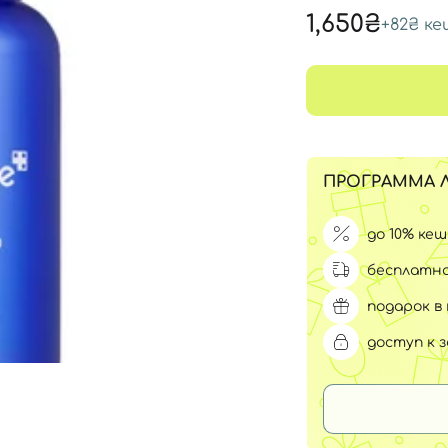
Для обличчя
1,650₴
+
82₴
ке
СПФ защита для детей
вары
Для зоны век
ПРОГРАММА 
до 10% ке
бесплатна
подарок в 
доступ к 