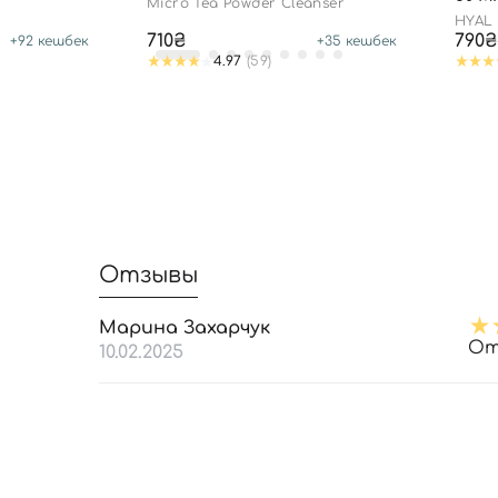
Micro Tea Powder Cleanser
HYAL
50/PA
710₴
790₴
+
92
кешбек
+
35
кешбек
4.97
(59)
Отзывы
Марина Захарчук
От
10.02.2025