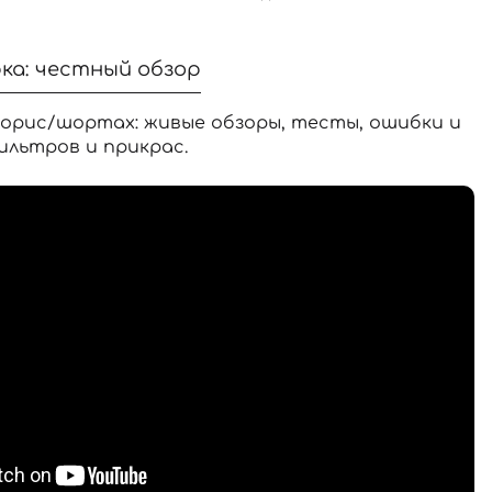
ка: честный обзор
орис/шортах: живые обзоры, тесты, ошибки и
ильтров и прикрас.