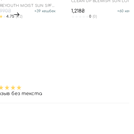
CLEAN UP BLEMISH SUN LOTI
SPF 50+ PA++++
 REYOUTH MOIST SUN SPF
++++
990₴
1,218₴
+
39
кешбек
+
60
кешб
4.75
(52)
0
(0)
зыв без текста