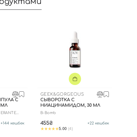
родуктами
Вы еще не добавили товары в корзину
Отправляя форму для авторизации/регистрации, вы
принимаете условия
Пользовательские соглашения
Далее
Войти с помощью e-mail
GEEK&GORGEOUS
ПУЛА С
СЫВОРОТКА С
 МЛ
НИАЦИНАМИДОМ, 30 МЛ
NERANTE
B-Bomb
455₴
+
144
кешбек
+
22
кешбек
5.00
(4)