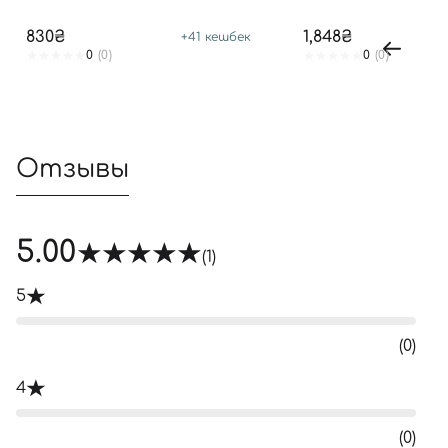
830₴
1,848₴
+
41
кешбек
0
(0)
0
(0)
Отзывы
5.00
(1)
5
(0)
4
(0)