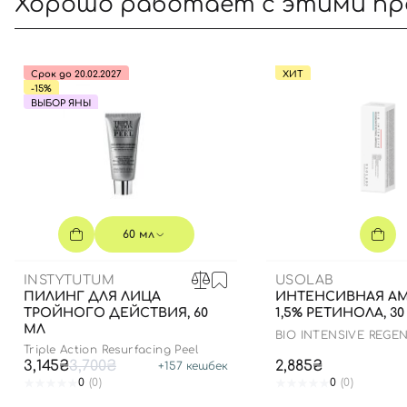
Хорошо работает с этими п
Срок до 20.02.2027
ХИТ
-15%
ВЫБОР ЯНЫ
60 мл
INSTYTUTUM
USOLAB
ПИЛИНГ ДЛЯ ЛИЦА
ИНТЕНСИВНАЯ АМ
ТРОЙНОГО ДЕЙСТВИЯ, 60
1,5% РЕТИНОЛА, 30
МЛ
BIO INTENSIVE REGE
RETINOL AMPOULE
Triple Action Resurfacing Peel
3,145₴
3,700₴
2,885₴
+
157
кешбек
0
(0)
0
(0)