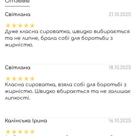
Отзывы
Світлана
21.10.2025
Дуже класна сироватка, швидко вибирається
та не липне, брала собі для боротьби з
жирністю.
Світлана
18.10.2025
Класна сироватка, взяла собі для боротьбі з
жирністю. Швидко вбирається та не залишає
липкості.
Калінська Ірина
16.10.2025