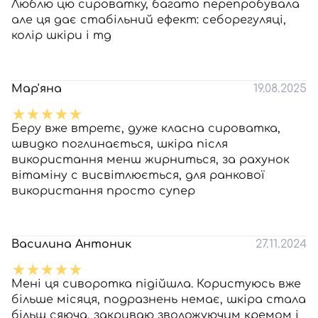
Люблю цю сироватку, багато перепробувала
але ця дає стабільний ефект: себорегуляці,
колір шкіри і тд
Мар'яна
19.08.2025
Беру вже втретє, дуже класна сироватка,
швидко поглинається, шкіра після
використання менш жирниться, за рахунок
вітаміну с висвітлюється, для ранкової
використання просто супер
Василина Антоник
27.11.2024
Мені ця сиворотка підійшла. Користуюсь вже
більше місяця, подразнень немає, шкіра стала
більш сяюча, закриваю зволожуючим кремом і