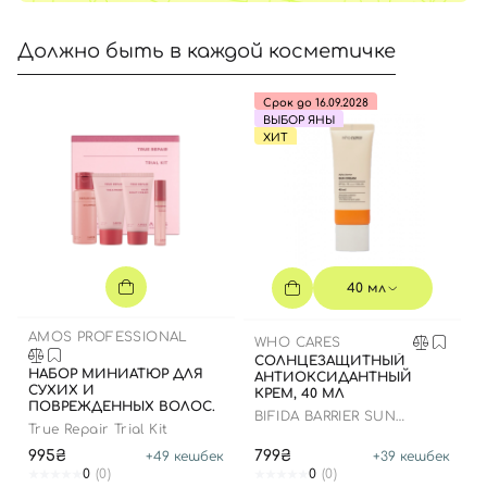
Должно быть в каждой косметичке
Срок до 16.09.2028
ВЫБОР ЯНЫ
ХИТ
40 мл
AMOS PROFESSIONAL
WHO CARES
СОЛНЦЕЗАЩИТНЫЙ
НАБОР МИНИАТЮР ДЛЯ
АНТИОКСИДАНТНЫЙ
СУХИХ И
КРЕМ, 40 МЛ
ПОВРЕЖДЕННЫХ ВОЛОС.
BIFIDA BARRIER SUN
True Repair Trial Kit
CREAM
995₴
799₴
+
49
кешбек
+
39
кешбек
0
(0)
0
(0)