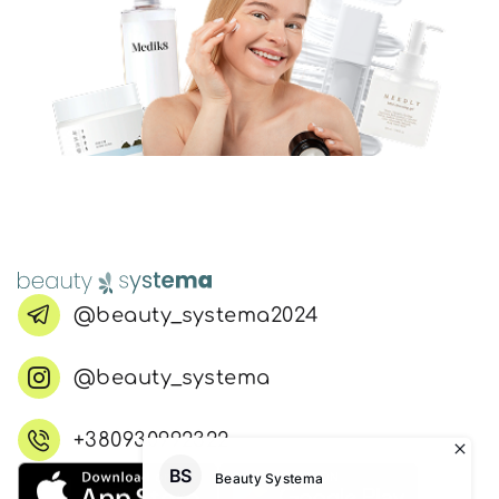
@beauty_systema2024
@beauty_systema
+380930992322