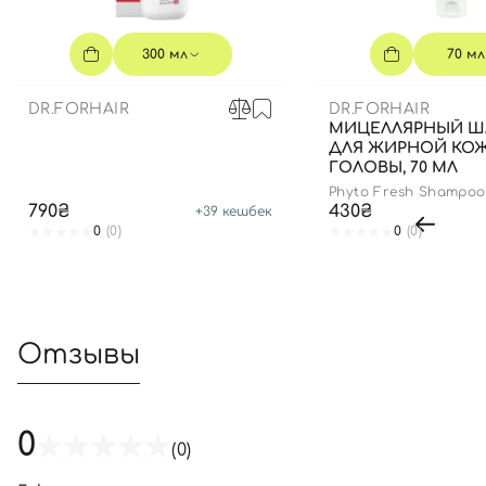
300 мл
70 мл
DR.FORHAIR
DR.FORHAIR
МИЦЕЛЛЯРНЫЙ 
ДЛЯ ЖИРНОЙ КО
ГОЛОВЫ, 70 МЛ
Phyto Fresh Shampoo
790₴
430₴
+
39
кешбек
0
(0)
0
(0)
Отзывы
0
(0)