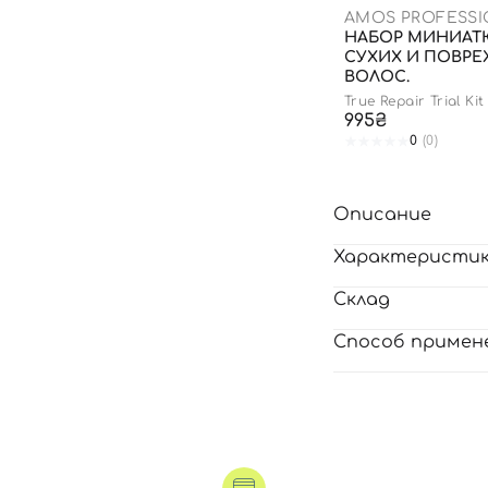
AMOS PROFESS
НАБОР МИНИАТ
СУХИХ И ПОВР
ВОЛОС.
True Repair Trial Kit
995₴
0
(0)
Описание
Характеристи
Склад
Способ примен