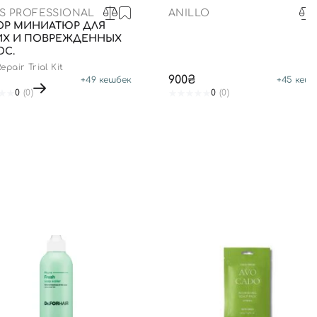
S PROFESSIONAL
ANILLO
ОР МИНИАТЮР ДЛЯ
ИХ И ПОВРЕЖДЕННЫХ
ОС.
epair Trial Kit
900₴
+
49
кешбек
+
45
кешб
0
(0)
0
(0)