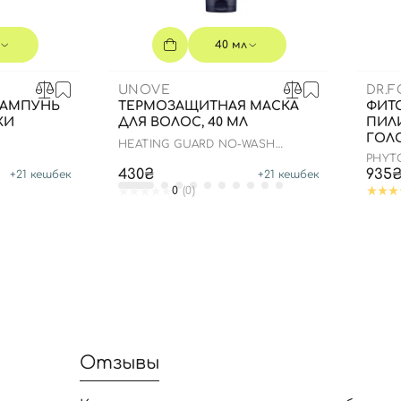
40 мл
UNOVE
DR.F
ШАМПУНЬ
ТЕРМОЗАЩИТНАЯ МАСКА
ФИТ
ЖИ
ДЛЯ ВОЛОС, 40 МЛ
ПИЛ
ГОЛО
HEATING GUARD NO-WASH
TREATMENT
PHYT
430₴
935
+
21
кешбек
+
21
кешбек
0
(0)
Отзывы