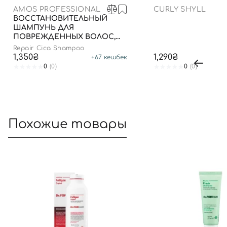
AMOS PROFESSIONAL
CURLY SHYLL
ВОССТАНОВИТЕЛЬНЫЙ
ШАМПУНЬ ДЛЯ
ПОВРЕЖДЕННЫХ ВОЛОС,
500 МЛ
Repair Cica Shampoo
1,350₴
1,290₴
+
67
кешбек
0
(0)
0
(0)
Похожие товары