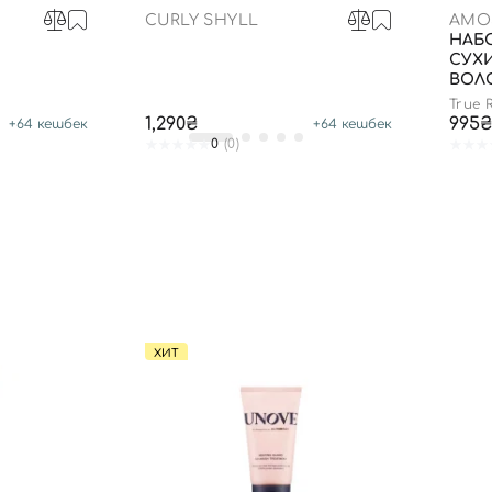
CURLY SHYLL
AMO
НАБ
Вы еще не добавили товары в корзину
СУХ
Отправляя форму для авторизации/регистрации, вы
ВОЛ
принимаете условия
Пользовательские соглашения
True R
1,290₴
995₴
+
64
кешбек
+
64
кешбек
Далее
0
(0)
Войти с помощью e-mail
ХИТ