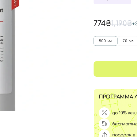
Для обличчя
СПФ защита для детей
вары
Для зоны век
774₴
1,190₴
+
500 мл
70 мл
ПРОГРАММА 
до 10% ке
бесплатна
подарок в 