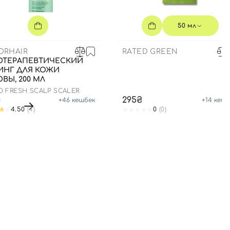
50 мл
ORHAIR
RATED GREEN
ОТЕРАПЕВТИЧЕСКИЙ
ИНГ ДЛЯ КОЖИ
ВЫ, 200 МЛ
O FRESH SCALP SCALER
₴
295₴
+
46
кешбек
+
14
кешб
4.50
(4)
0
(0)