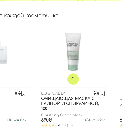
в каждой косметичке
LOGICALLY
HE
ОЧИЩАЮЩАЯ МАСКА С
БЛ
ГЛИНОЙ И СПИРУЛИНОЙ,
Pept
100 Г
edit
Clarifying Green Mask
690₴
59
+
10
кешбек
+
34
кешбек
4.50
(10)