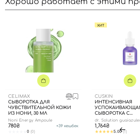
Хорошо работает с этими п
ХИТ
CELIMAX
CUSKIN
СЫВОРОТКА ДЛЯ
ИНТЕНСИВНАЯ
ЧУВСТВИТЕЛЬНОЙ КОЖИ
УСПОКАИВАЮЩА
ИЗ НОНИ, 30 МЛ
СЫВОРОТКА С
ГВАЙАЗУЛЕНОМ И
Noni Energy Ampoule
dr. Solution guaiazul
ТРОКСЕРУТИНОМ.,
780₴
1,764₴
+
39
кешбек
0
(0)
5.00
(1)