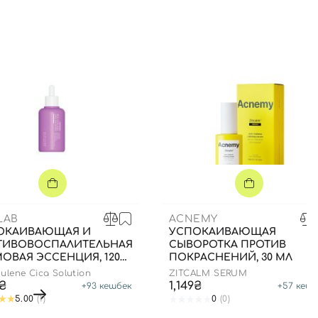
LAB
ACNEMY
ОКАИВАЮЩАЯ И
УСПОКАИВАЮЩАЯ
ТИВОВОСПАЛИТЕЛЬНАЯ
СЫВОРОТКА ПРОТИВ
ОВАЯ ЭССЕНЦИЯ, 120
ПОКРАСНЕНИЙ, 30 МЛ
zulene Cica Solution
ZITCALM SERUM
5₴
1,149₴
+
93
кешбек
+
57
кешб
5.00
(1)
0
(0)