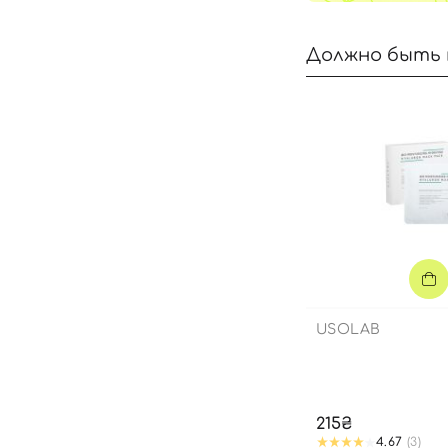
Должно быть 
USOLAB
215₴
4.67
(3)