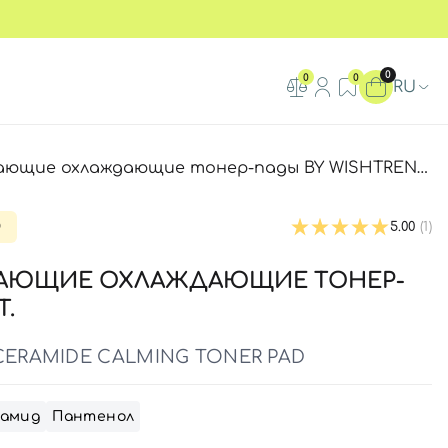
0
0
0
RU
лаждающие тонер-пады BY WISHTREND Green Tea & Ceramide Calming Toner Pad, 70 шт
D
5.00
(1)
АЮЩИЕ ОХЛАЖДАЮЩИЕ ТОНЕР-
Т.
CERAMIDE CALMING TONER PAD
амид
Пантенол