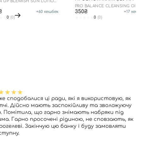
N UP BLEMISH SUN LOTION
0+ PA++++
PRO BALANCE CLEANSING OIL
₴
350₴
+
60
кешбек
+
17
кешб
0
(0)
0
(0)
же сподобалися ці ради, які я використовую, як
тчі. Дійсно мають заспокійливу та зволожуючу
ю. Помітила, що гарно знімають набряки під
има. Гарно просочені рідиною, не сповзають, як
дрогелеві. Закінчую цю банку і буду замовляти
ступну.