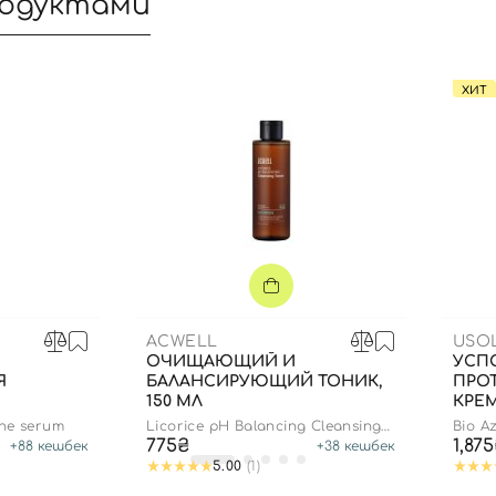
родуктами
Вы еще не добавили товары в корзину
Отправляя форму для авторизации/регистрации, вы
принимаете условия
Пользовательские соглашения
ХИТ
Далее
Войти с помощью e-mail
ACWELL
USO
ОЧИЩАЮЩИЙ И
УСП
Я
БАЛАНСИРУЮЩИЙ ТОНИК,
ПРО
150 МЛ
КРЕМ
МЛ
ene serum
Licorice pH Balancing Cleansing
Bio A
 30 МЛ
Toner
775₴
1,87
+
88
кешбек
+
38
кешбек
5.00
(1)