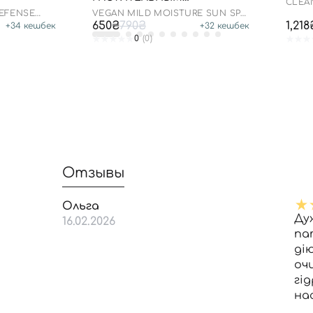
CLEA
СКВАЛАНОМ, 50 МЛ
SPF 5
DEFENSE
VEGAN MILD MOISTURE SUN SPF
50+ PA++++
650₴
790₴
1,218
+
34
кешбек
+
32
кешбек
0
(0)
Отзывы
Ольга
Ду
16.02.2026
па
ді
оч
гі
на