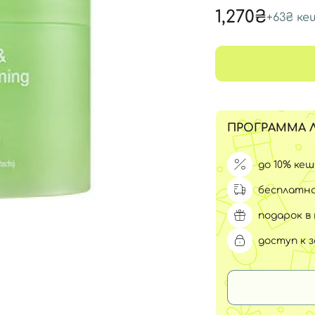
Для обличчя
1,270₴
+
63₴
ке
СПФ защита для детей
вары
Для зоны век
ПРОГРАММА 
до 10% ке
бесплатна
подарок в 
доступ к 