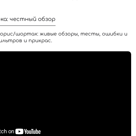
ка: честный обзор
орис/шортах: живые обзоры, тесты, ошибки и
ильтров и прикрас.